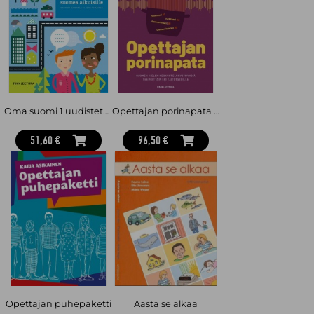
Oma suomi 1 uudistettu : Suomea aikuisille
Opettajan porinapata : suomen kielen keskustelukysymyksiä teemoittain eri taitotasoille
51,60 €
96,50 €
Opettajan puhepaketti
Aasta se alkaa