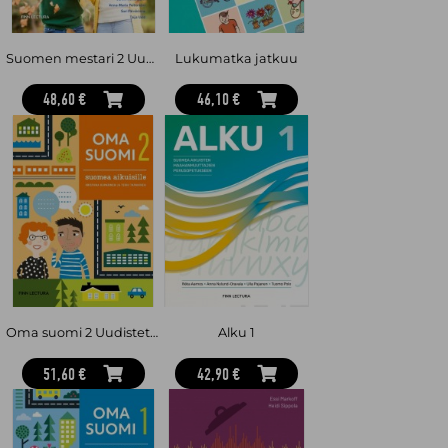
Suomen mestari 2 Uudistettu : Suomen kielen oppikirja aikuisille
Lukumatka jatkuu
48,60 €
46,10 €
Oma suomi 2 Uudistettu : Suomea aikuisille
Alku 1
51,60 €
42,90 €