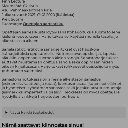
Finn Lectura
Sivumäärä:
87
sivua
Asu:
Pehmeäkantinen kirja
Julkaisuvuosi:
2021, 01.01.2020 (
lisätietoa
)
Kieli:
Suomi
Tuotesarja:
Opettajan aarrearkku
Opettajan aarrearkusta löytyy sanastoharjoituksia suomi toisena
kielenä -opetukseen. Harjoituksia voi käyttää monella tasolla, jo
alkeistasosta alkaen.
Sanalaatikot, ristikot ja sananselitykset ovat hauskoja
lisäharjoituksia oppitunneille. Ne innostavat opiskelijat, lapsista
aikuisiin, oppimaan suomen kielen sanoja. Sanastoharjoitukset
auttavat muistamaan opittuja sanoja sekä oppimaan niiden
oikean kirjoitusasun. Harjoitukset rohkaisevat opiskelijoita myös
puhumaan suomeksi.
Sanastoharjoituksissa on aiheina alkeistason sanastoa
(esimerkiksi vaatteet ja ruuat), luontosanastoa (kuten kotieläimet
ja hyönteiset), työelämän sanastoa sekä joitakin taivutusmuotoja
(esimerkiksi imperfekti ja passiivi). Teoksessa on myös opettajalle
hyödyllisiä vinkkejä harjoitusten purkuun.
Näytä kaikki tuotetiedot
Nämä saattavat kiinnostaa sinua!