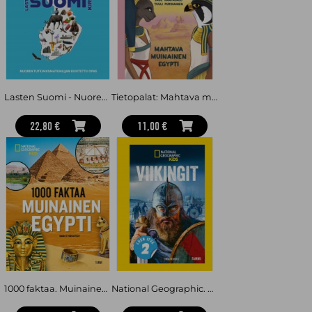
Lasten Suomi - Nuoren tutkimusmatkailijan kuvitettu opas
Tietopalat: Mahtava muinainen Egypti
22,80 €
11,00 €
1000 faktaa. Muinainen Egypti
National Geographic. Viikingit : Luen itse 2