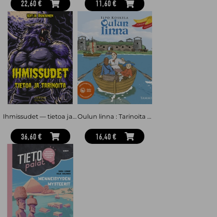
22,60 €
11,60 €
Ihmissudet — tietoa ja tarinoita (selkokirja)
Oulun linna : Tarinoita pohjoisen kaupungista
36,60 €
16,40 €