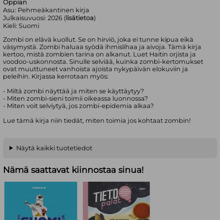
Oppian
Asu:
Pehmeäkantinen kirja
Julkaisuvuosi:
2026 (
lisätietoa
)
Kieli:
Suomi
Zombi on elävä kuollut. Se on hirviö, joka ei tunne kipua eikä
väsymystä. Zombi haluaa syödä ihmislihaa ja aivoja. Tämä kirja
kertoo, mistä zombien tarina on alkanut. Luet Haitin orjista ja
voodoo-uskonnosta. Sinulle selviää, kuinka zombi-kertomukset
ovat muuttuneet vanhoista ajoista nykypäivän elokuviin ja
peleihin. Kirjassa kerrotaan myös:
- Miltä zombi näyttää ja miten se käyttäytyy?
- Miten zombi-sieni toimii oikeassa luonnossa?
- Miten voit selviytyä, jos zombi-epidemia alkaa?
Lue tämä kirja niin tiedät, miten toimia jos kohtaat zombin!
Näytä kaikki tuotetiedot
Nämä saattavat kiinnostaa sinua!