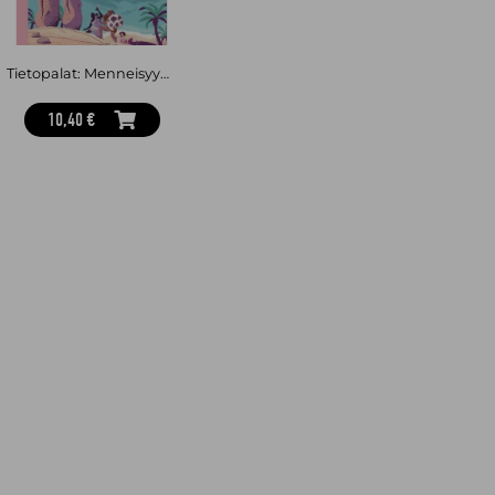
Tietopalat: Menneisyyden mysteerit
10,40 €