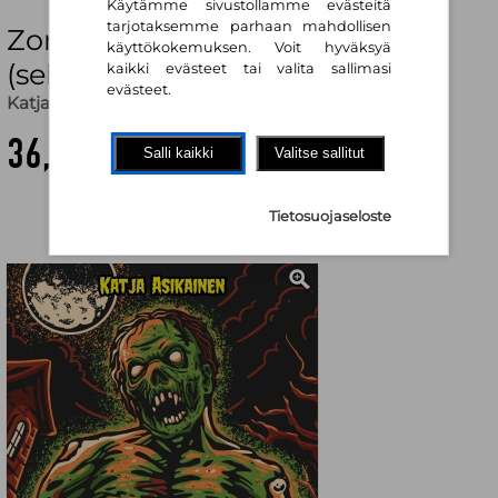
Käytämme sivustollamme evästeitä
tarjotaksemme parhaan mahdollisen
Zombit — tietoa ja tarinoita
käyttökokemuksen. Voit hyväksyä
(selkokirja)
kaikki evästeet tai valita sallimasi
evästeet.
Katja Asikainen
36,60 €
Salli kaikki
Valitse sallitut
Tietosuojaseloste