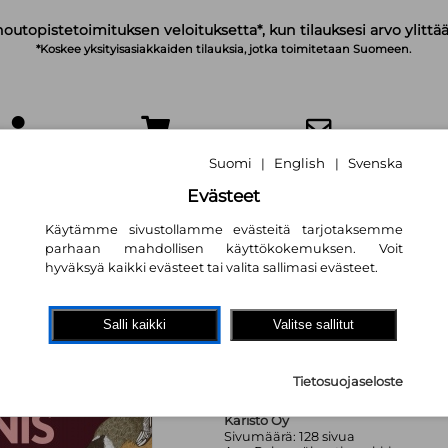
noutopistetoimituksen veloituksetta*, kun tilauksesi arvo ylittää
*Koskee yksityisasiakkaiden tilauksia, jotka toimitetaan Suomeen.
IRJAUDU
OSTOSKORI
TILAA UUTISKIRJE
Suomi
English
Svenska
|
|
Evästeet
Käytämme sivustollamme evästeitä tarjotaksemme
parhaan mahdollisen käyttökokemuksen. Voit
hyväksyä kaikki evästeet tai valita sallimasi evästeet.
Kaunis luonto väri
Salli kaikki
Valitse sallitut
13,20 €
Tietosuojaseloste
Karisto Oy
Sivumäärä:
128
sivua