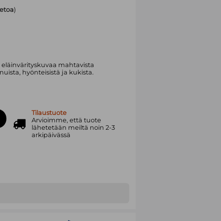
ietoa
)
 ja eläinvärityskuvaa mahtavista
nuista, hyönteisistä ja kukista.
Tilaustuote
Arvioimme, että tuote
lähetetään meiltä noin 2-3
arkipäivässä