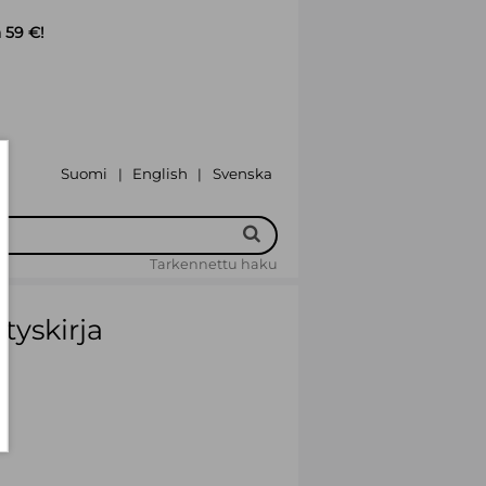
 59 €!
Suomi
English
Svenska
|
|
Tarkennettu haku
tyskirja