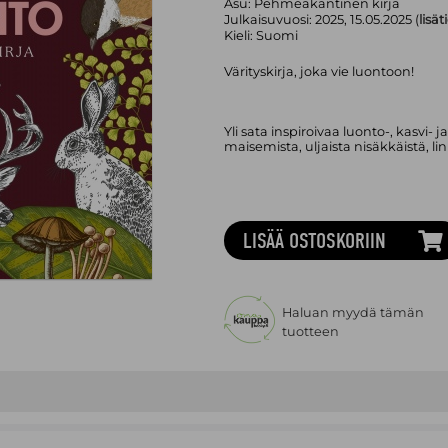
Asu:
Pehmeäkantinen kirja
Julkaisuvuosi:
2025, 15.05.2025 (
lisät
Kieli:
Suomi
Värityskirja, joka vie luontoon!
Yli sata inspiroivaa luonto-, kasvi-
maisemista, uljaista nisäkkäistä, lin
LISÄÄ OSTOSKORIIN
Haluan myydä tämän
tuotteen