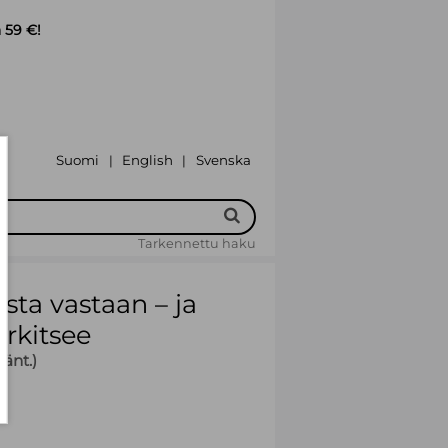
 59 €!
Suomi
English
Svenska
|
|
Tarkennettu haku
sta vastaan – ja
erkitsee
änt.)