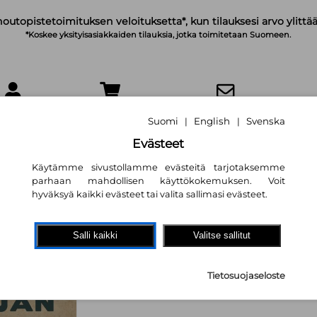
noutopistetoimituksen veloituksetta*, kun tilauksesi arvo ylittää
*Koskee yksityisasiakkaiden tilauksia, jotka toimitetaan Suomeen.
IRJAUDU
OSTOSKORI
TILAA UUTISKIRJE
Suomi
English
Svenska
|
|
Evästeet
Käytämme sivustollamme evästeitä tarjotaksemme
parhaan mahdollisen käyttökokemuksen. Voit
hyväksyä kaikki evästeet tai valita sallimasi evästeet.
Venäjän sota jokai
mitä se sinulle m
Salli kaikki
Valitse sallitut
Keir Giles
,
Kyösti Karvonen (kä
Tietosuojaseloste
32,20 €