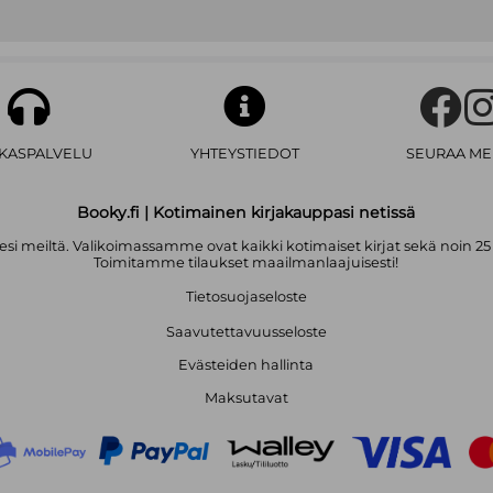
vakuuttavasti, miten Venäjän hybr
tahansa.
”
– Hannu Himanen, tietokirjailija, s
”
Välttämätön kirja, joka auttaa y
voitettava.
”
– Ben Hodges, kenraaliluutnantti,
komentaja
Keir Giles
on johtava Venäjä-asiantu
AKASPALVELU
YHTEYSTIEDOT
SEURAA ME
Venäjän sotilaspolitiikan ja asevoi
brittiläisessä ulkopolitiikan tutk
Hänen edellinen teoksensa
Moskov
Booky.fi | Kotimainen kirjakauppasi netissä
2020.
i meiltä. Valikoimassamme ovat kaikki kotimaiset kirjat sekä noin 25
Toimitamme tilaukset maailmanlaajuisesti!
Tietosuojaseloste
Saavutettavuusseloste
Evästeiden hallinta
Maksutavat