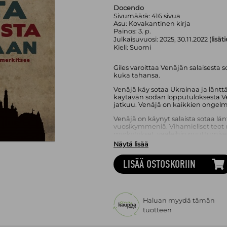
Docendo
Sivumäärä:
416
sivua
Asu:
Kovakantinen kirja
Painos:
3. p.
Julkaisuvuosi:
2025, 30.11.2022 (
lisät
Kieli:
Suomi
Giles varoittaa Venäjän salaisesta 
kuka tahansa.
Venäjä käy sotaa Ukrainaa ja läntt
käytävän sodan lopputuloksesta Ve
jatkuu. Venäjä on kaikkien ongelm
Venäjä on käynyt salaista sotaa länt
vuosikymmeniä. Vihamieliset teot ul
myrkytykset, vaaleihin puuttumiset
pitkään olleet Venäjän normaalia t
Näytä lisää
Miksi Venäjä käyttäytyy jatkuvasti n
LISÄÄ OSTOSKORIIN
kerrotaan, miksi ja miten Venäjän p
Keir Giles osoittaa, miten Venäjä t
toimenpiteitään eri puolilla maailm
merkityksetön joutuakseen sen ko
Giles on kirjoittanut erillisen esipuh
Haluan myydä tämän
tuotteen
”
Keir Gilesin edellinen teos Moskova
’irrationaalista’ logiikkaa. Uudess