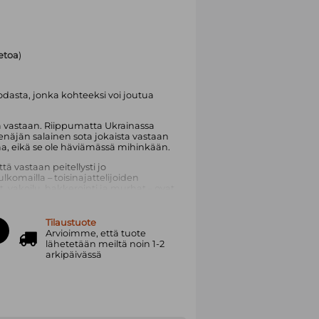
ietoa
)
sodasta, jonka kohteeksi voi joutua
ä vastaan. Riippumatta Ukrainassa
näjän salainen sota jokaista vastaan
a, eikä se ole häviämässä mihinkään.
tä vastaan peitellysti jo
komailla – toisinajattelijoiden
, vakoilu, hakkerointi ja murhat – ovat
oimintaa.
äin? Ja mitä se sillä saavuttaa? Kirjassa
Tilaustuote
yrkii lisäämään valtaansa kaikkialla.
Arvioimme, että tuote
oteuttaa käytännössä vihamielisiä
lähetetään meiltä noin 1-2
aa, ja kuinka kukaan ei ole liian
arkipäivässä
hteeksi.
een suomalaisille lukijoille.
n opit avasi selkokielellä Kremlin
a teoksessaan hän osoittaa