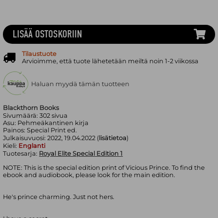
LISÄÄ OSTOSKORIIN
Tilaustuote
Arvioimme, että tuote lähetetään meiltä noin 1-2 viikossa
Haluan myydä tämän tuotteen
Blackthorn Books
Sivumäärä:
302
sivua
Asu:
Pehmeäkantinen kirja
Painos:
Special Print ed.
Julkaisuvuosi:
2022, 19.04.2022 (
lisätietoa
)
Kieli:
Englanti
Tuotesarja:
Royal Elite Special Edition 1
NOTE: This is the special edition print of Vicious Prince. To find the
ebook and audiobook, please look for the main edition.
He's prince charming. Just not hers.