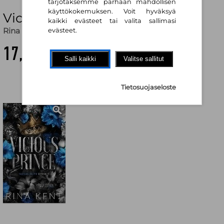
tarjotaksemme parhaan mahdollisen
käyttökokemuksen. Voit hyväksyä
Vicious Prince
kaikki evästeet tai valita sallimasi
Rina Kent
evästeet.
17,10 €
Salli kaikki
Valitse sallitut
Tietosuojaseloste