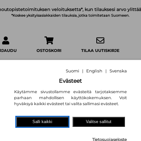
noutopistetoimituksen veloituksetta*, kun tilauksesi arvo ylittää
*Koskee yksityisasiakkaiden tilauksia, jotka toimitetaan Suomeen.
IRJAUDU
OSTOSKORI
TILAA UUTISKIRJE
Suomi
English
Svenska
|
|
Evästeet
Käytämme sivustollamme evästeitä tarjotaksemme
Dino - Ystävien ju
parhaan mahdollisen käyttökokemuksen. Voit
kids.fi
hyväksyä kaikki evästeet tai valita sallimasi evästeet.
22,80 €
Salli kaikki
Valitse sallitut
Readme.fi
Tietosuojaseloste