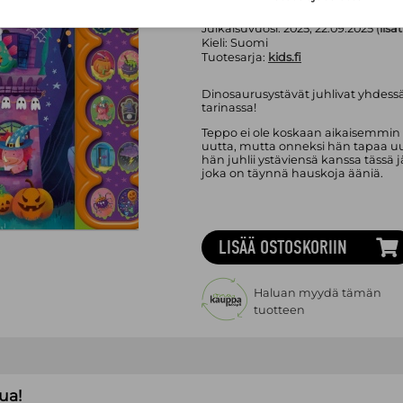
Asu:
Kovakantinen kirja
Painos:
1. p.
Julkaisuvuosi:
2025, 22.09.2025 (
lisä
Kieli:
Suomi
Tuotesarja:
kids.fi
Dinosaurusystävät juhlivat yhdessä
tarinassa!
Teppo ei ole koskaan aikaisemmin 
uutta, mutta onneksi hän tapaa uus
hän juhlii ystäviensä kanssa tässä j
joka on täynnä hauskoja ääniä.
LISÄÄ OSTOSKORIIN
Haluan myydä tämän
tuotteen
ua!