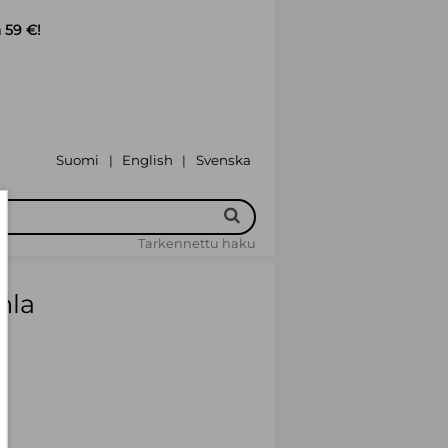
 59 €!
Suomi
English
Svenska
|
|
Tarkennettu haku
hla