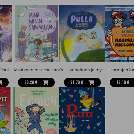
Musse ja Helium: Joulun taika
Minä menen sairaalaan
Pulla Vehnänen ja myrsky
Haamujen ha
20,20 €
21,70 €
17,10 €