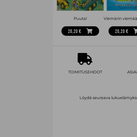
Puuta!
20,20 €
20,20 €
TOIMITUSEHDOT
ASI
Löydä seuraava lukuelämykses