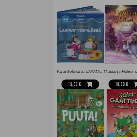
Kuuntele satu LAAMAT YÖKYLÄSSÄ -äänikirja 4-6 v
13,50 €
18,50 €