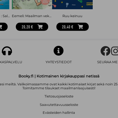
Viemärin viemää : Salagaattorit 2
Eemeli: Maailman vekkulein poika
Ruu keinuu
20,20 €
20,40 €
AKASPALVELU
YHTEYSTIEDOT
SEURAA ME
Booky.fi | Kotimainen kirjakauppasi netissä
i meiltä. Valikoimassamme ovat kaikki kotimaiset kirjat sekä noin 25
Toimitamme tilaukset maailmanlaajuisesti!
Tietosuojaseloste
Saavutettavuusseloste
Evästeiden hallinta