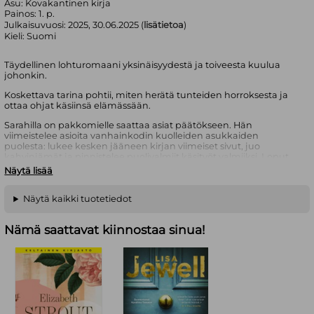
Asu:
Kovakantinen kirja
Painos:
1. p.
Julkaisuvuosi:
2025, 30.06.2025 (
lisätietoa
)
Kieli:
Suomi
Täydellinen lohturomaani yksinäisyydestä ja toiveesta kuulua
johonkin.
Koskettava tarina pohtii, miten herätä tunteiden horroksesta ja
ottaa ohjat käsiinsä elämässään.
Sarahilla on pakkomielle saattaa asiat päätökseen. Hän
viimeistelee asioita vanhainkodin kuolleiden asukkaiden
puolesta: lukee kesken jääneen kirjan viimeiset sivut, juo
kahvinjämät ja pinnistelee puoli­valmiit käsityöt valmiiksi. Loput
ovat konkreettisia ja hallittavissa, joten Sarah on nähnyt paljon
Näytä lisää
vaivaa välttääkseen alkujen arvaamattomuutta.
Kun kukkakauppias Mehmet ja pieni poika saapuvat Sarahin
Näytä kaikki tuotetiedot
elämään, hän joutuu vähitellen käsittelemään sitä, miten on
oikein elänyt. Ja kohtaamaan asiat, jotka ovat syystä pysyneet
Nämä saattavat kiinnostaa sinua!
tiukasti kätkettyinä hänen sisimpäänsä.
Kaikki mikä jäi kesken
-romaanin monitasoinen juoni kuljettaa
rakastamisen, menettämisen ja oman polun löytämisen äärelle.
Sarahin avautumista kukkakauppiaan ja pienen pojan
avustuksella on sydäntäriipivää, mutta onnellista seurata.
Täydellinen lohtukirja syksyn pimetessä. - Anna