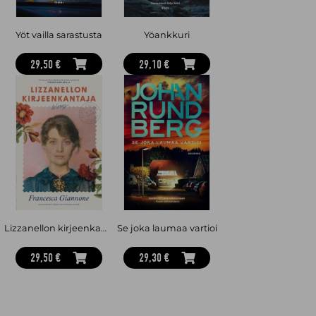
Yöt vailla sarastusta
Yöankkuri
29,50 €
29,10 €
Lizzanellon kirjeenkantaja
Se joka laumaa vartioi
29,50 €
29,30 €