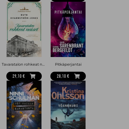
Tavaratalon rohkeat naiset
Pitkäperjantai
29,10 €
28,10 €