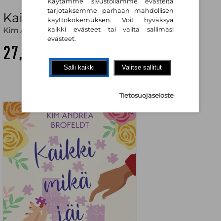
Käytämme sivustollamme evästeitä
tarjotaksemme parhaan mahdollisen
Kaikki mikä jäi kesken
käyttökokemuksen. Voit hyväksyä
Kim Andrea Brofeldt
,
Outi Menna (käänt.)
kaikki evästeet tai valita sallimasi
evästeet.
27,20 €
Salli kaikki
Valitse sallitut
Tietosuojaseloste