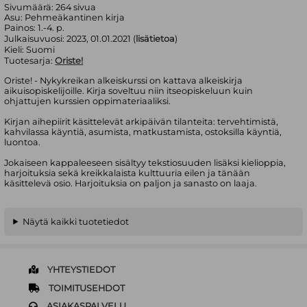
Sivumäärä:
264
sivua
Asu:
Pehmeäkantinen kirja
Painos:
1.-4. p.
Julkaisuvuosi:
2023, 01.01.2021 (
lisätietoa
)
Kieli:
Suomi
Tuotesarja:
Oriste!
Oriste! - Nykykreikan alkeiskurssi on kattava alkeiskirja
aikuisopiskelijoille. Kirja soveltuu niin itseopiskeluun kuin
ohjattujen kurssien oppimateriaaliksi.
Kirjan aihepiirit käsittelevät arkipäivän tilanteita: tervehtimistä,
kahvilassa käyntiä, asumista, matkustamista, ostoksilla käyntiä,
luontoa.
Jokaiseen kappaleeseen sisältyy tekstiosuuden lisäksi kielioppia,
harjoituksia sekä kreikkalaista kulttuuria eilen ja tänään
käsittelevä osio. Harjoituksia on paljon ja sanasto on laaja.
Näytä kaikki tuotetiedot
YHTEYSTIEDOT
TOIMITUSEHDOT
ASIAKASPALVELU