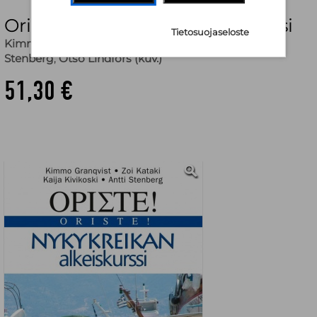
Oriste! : Nykykreikan alkeiskurssi
Tietosuojaseloste
Kimmo Granqvist
,
Zoi Kataki
,
Kaija Kivikoski
,
Antti
Stenberg
,
Otso Lindfors (kuv.)
51,30 €