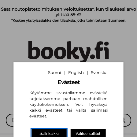
Siirry pääsisältöön
Saat noutopistetoimituksen veloituksetta*, kun tilauksesi arvo
ylittää 59 €!
*Koskee yksityisasiakkaiden tilauksia, jotka toimitetaan Suomeen.
Suomi
English
Svenska
|
|
Suomi
English
Svenska
|
|
Evästeet
Käytämme sivustollamme evästeitä
tarjotaksemme parhaan mahdollisen
käyttökokemuksen. Voit hyväksyä
kaikki evästeet tai valita sallimasi
evästeet.
Salli kaikki
Valitse sallitut