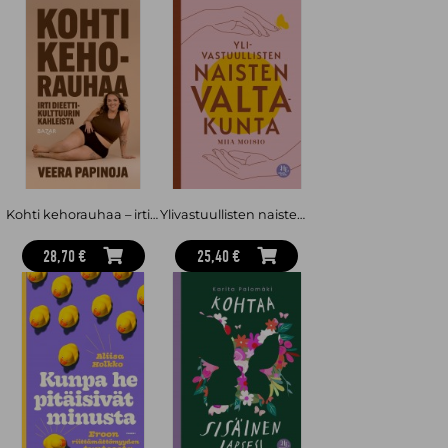
Kohti kehorauhaa – irti dieettikulttuurin kahleista
Ylivastuullisten naisten valtakunta
28,70 €
25,40 €