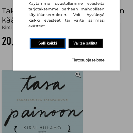
Käytämme sivustollamme evästeitä
Takaiskuista tasapainoon : miten
tarjotaksemme parhaan mahdollisen
käyttökokemuksen. Voit hyväksyä
kääntää pettymys voimavaraksi
kaikki evästeet tai valita sallimasi
evästeet.
Kirsi Hiilamo
20,30 €
Salli kaikki
Valitse sallitut
Tietosuojaseloste