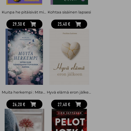
Kunpa he pitäisivät minusta : Eroon riittämättömyyden tunteesta
Kohtaa sisäinen lapsesi
29,50 €
25,40 €
Muita herkempi : Miten elää tunnehaavoittuvuuden kanssa
Hyvä elämä eron jälkeen
26,20 €
27,40 €