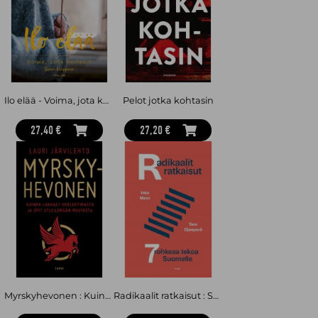
Ilo elää - Voima, jota kaipasit
Pelot jotka kohtasin
27,40 €
27,20 €
Myrskyhevonen : Kuinka lakkaat huolehtimasta ja opit syleilemään muutosta
Radikaalit ratkaisut : Seitsemän rohkeaa tekoa Suomelle