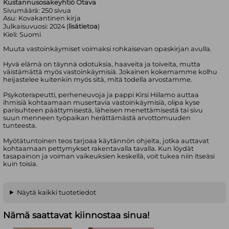
Kustannusosakeyhtiö Otava
Sivumäärä:
250
sivua
Asu:
Kovakantinen kirja
Julkaisuvuosi:
2024 (
lisätietoa
)
Kieli:
Suomi
Muuta vastoinkäymiset voimaksi rohkaisevan opaskirjan avulla.
Hyvä elämä on täynnä odotuksia, haaveita ja toiveita, mutta
väistämättä myös vastoinkäymisiä. Jokainen kokemamme kolhu
heijastelee kuitenkin myös sitä, mitä todella arvostamme.
Psykoterapeutti, perheneuvoja ja pappi Kirsi Hiilamo auttaa
ihmisiä kohtaamaan musertavia vastoinkäymisiä, olipa kyse
parisuhteen päättymisestä, läheisen menettämisestä tai sivu
suun menneen työpaikan herättämästä arvottomuuden
tunteesta.
Myötätuntoinen teos tarjoaa käytännön ohjeita, jotka auttavat
kohtaamaan pettymykset rakentavalla tavalla. Kun löydät
tasapainon ja voiman vaikeuksien keskellä, voit tukea niin itseäsi
kuin toisia.
Näytä kaikki tuotetiedot
Nämä saattavat kiinnostaa sinua!