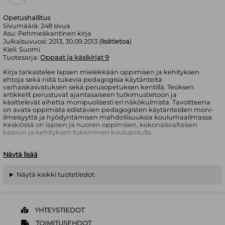
Opetushallitus
Sivumäärä:
248
sivua
Asu:
Pehmeäkantinen kirja
Julkaisuvuosi:
2013, 30.09.2013 (
lisätietoa
)
Kieli:
Suomi
Tuotesarja:
Oppaat ja käsikirjat 9
Kirja tarkastelee lapsen mielekkään oppimisen ja kehityksen
ehtoja sekä niitä tukevia pedagogisia käytänteitä
varhaiskasvatuksen sekä perusopetuksen kentillä. Teoksen
artikkelit perustuvat ajantasaiseen tutkimustietoon ja
käsittelevät aihetta monipuolisesti eri näkökulmista. Tavoitteena
on avata oppimista edistävien pedagogisten käytänteiden moni-
ilmeisyyttä ja hyödyntämisen mahdollisuuksia koulumaailmassa.
Keskiössä on lapsen ja nuoren oppimisen, kokonaisvaltaisen
kasvun ja kehityksen tukeminen koulupolulla.
Jokaisessa artikkelissa keskitytään johonkin lapsen ja nuoren
Näytä lisää
oppimisen ja kehityksen prosessiin tai ulottuvuuteen, kuten
hyvinvointiin, itsesäätelyn valmiuksiin, sosio-emotionaaliseen
kehitykseen, monikulttuurisuuteen tai matemaattiseen
Näytä kaikki tuotetiedot
ongelmanratkaisuun. Kirjoittajat ovat oppimisen, kasvatuksen ja
opetuksen professoreita ja tutkijoita. Kirja on tarkoitettu
virikkeeksi koulun kehittämiseen opettajille, varhaiskasvattajille
ja opetusalan asiantuntijoille.
YHTEYSTIEDOT
TOIMITUSEHDOT