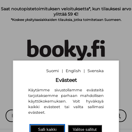
Siirry pääsisältöön
Saat noutopistetoimituksen veloituksetta*, kun tilauksesi arvo
ylittää 59 €!
*Koskee yksityisasiakkaiden tilauksia, jotka toimitetaan Suomeen.
Suomi
English
Svenska
|
|
Suomi
English
Svenska
|
|
Evästeet
Käytämme sivustollamme evästeitä
tarjotaksemme parhaan mahdollisen
käyttökokemuksen. Voit hyväksyä
kaikki evästeet tai valita sallimasi
evästeet.
Salli kaikki
Valitse sallitut