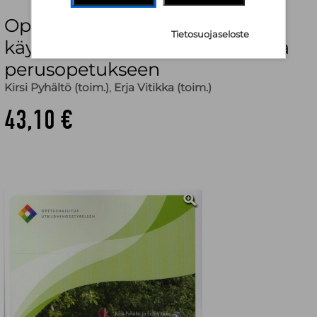
Oppiminen ja pedagogiset
Tietosuojaseloste
käytännöt varhaiskasvatuksesta
perusopetukseen
Kirsi Pyhältö (toim.)
,
Erja Vitikka (toim.)
43,10 €