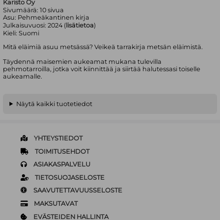
Karisto Oy
Sivumäärä:
10
sivua
Asu:
Pehmeäkantinen kirja
Julkaisuvuosi:
2024 (
lisätietoa
)
Kieli:
Suomi
Mitä eläimiä asuu metsässä? Veikeä tarrakirja metsän eläimistä.
Täydennä maisemien aukeamat mukana tulevilla
pehmotarroilla, jotka voit kiinnittää ja siirtää halutessasi toiselle
aukeamalle.
Näytä kaikki tuotetiedot
YHTEYSTIEDOT
TOIMITUSEHDOT
ASIAKASPALVELU
TIETOSUOJASELOSTE
SAAVUTETTAVUUSSELOSTE
MAKSUTAVAT
EVÄSTEIDEN HALLINTA