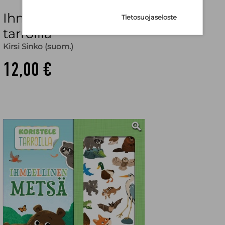
Ihmeellinen metsä - koristele
Tietosuojaseloste
tarroilla
Kirsi Sinko (suom.)
12,00 €