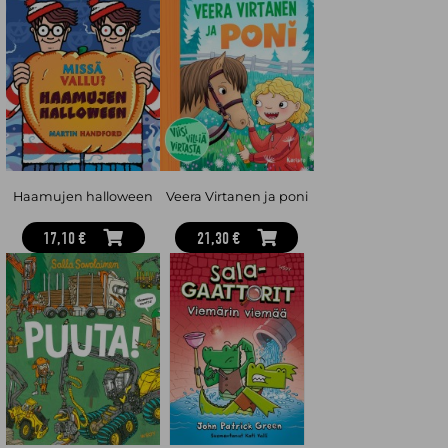
Haamujen halloween
Veera Virtanen ja poni
17,10 €
21,30 €