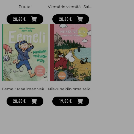
Puuta!
Viemärin viemää : Salagaattorit 2
20,60 €
20,60 €
Eemeli: Maailman vekkulein poika
Niiskuneidin oma seikkailu
20,60 €
19,80 €