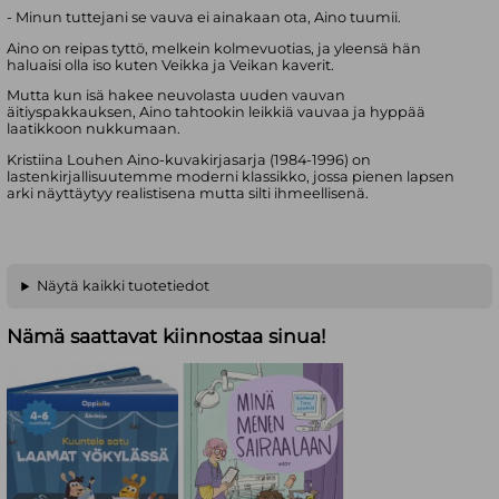
- Minun tuttejani se vauva ei ainakaan ota, Aino tuumii.
Aino on reipas tyttö, melkein kolmevuotias, ja yleensä hän
haluaisi olla iso kuten Veikka ja Veikan kaverit.
Mutta kun isä hakee neuvolasta uuden vauvan
äitiyspakkauksen, Aino tahtookin leikkiä vauvaa ja hyppää
laatikkoon nukkumaan.
Kristiina Louhen Aino-kuvakirjasarja (1984-1996) on
lastenkirjallisuutemme moderni klassikko, jossa pienen lapsen
arki näyttäytyy realistisena mutta silti ihmeellisenä.
Näytä kaikki tuotetiedot
Nämä saattavat kiinnostaa sinua!