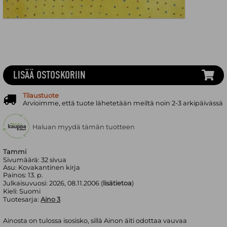
LISÄÄ OSTOSKORIIN
Tilaustuote
Arvioimme, että tuote lähetetään meiltä noin 2-3 arkipäivässä
Haluan myydä tämän tuotteen
Tammi
Sivumäärä:
32
sivua
Asu:
Kovakantinen kirja
Painos:
13. p.
Julkaisuvuosi:
2026, 08.11.2006 (
lisätietoa
)
Kieli:
Suomi
Tuotesarja:
Aino 3
Ainosta on tulossa isosisko, sillä Ainon äiti odottaa vauvaa