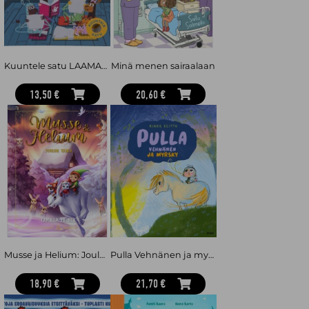
Kuuntele satu LAAMAT YÖKYLÄSSÄ -äänikirja 4-6 v
Minä menen sairaalaan
13,50 €
20,60 €
Musse ja Helium: Joulun taika
Pulla Vehnänen ja myrsky
18,90 €
21,70 €