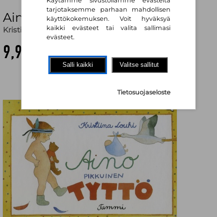
Käytämme sivustollamme evästeitä
tarjotaksemme parhaan mahdollisen
Aino pikkuinen tyttö
käyttökokemuksen. Voit hyväksyä
kaikki evästeet tai valita sallimasi
Kristiina Louhi
,
Kristiina Louhi (kuv.)
evästeet.
9,90 €
Salli kaikki
Valitse sallitut
Tietosuojaseloste