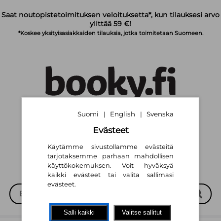
Siirry pääsisältöön
Saat noutopistetoimituksen veloituksetta*, kun tilauksesi arvo
ylittää 59 €!
*Koskee yksityisasiakkaiden tilauksia, jotka toimitetaan Suomeen.
Suomi
English
Svenska
|
|
Suomi
English
Svenska
|
|
Evästeet
Käytämme sivustollamme evästeitä
tarjotaksemme parhaan mahdollisen
käyttökokemuksen. Voit hyväksyä
kaikki evästeet tai valita sallimasi
evästeet.
Salli kaikki
Valitse sallitut