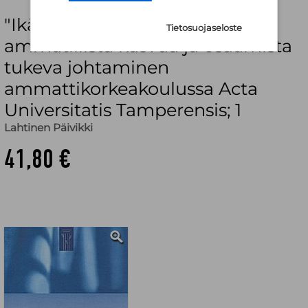
"Ikääntyvän opettajan
Tietosuojaseloste
ammatillista kasvua ja osaamista
tukeva johtaminen
ammattikorkeakoulussa Acta
Universitatis Tamperensis; 1
Lahtinen Päivikki
41,80 €