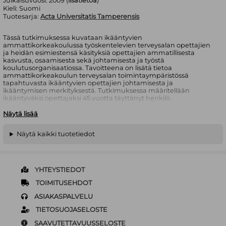
Julkaisuvuosi:
2009 (
lisätietoa
)
Kieli:
Suomi
Tuotesarja:
Acta Universitatis Tamperensis
Tässä tutkimuksessa kuvataan ikääntyvien
ammattikorkeakoulussa työskentelevien terveysalan opettajien
ja heidän esimiestensä käsityksiä opettajien ammatillisesta
kasvusta, osaamisesta sekä johtamisesta ja työstä
koulutusorganisaatiossa. Tavoitteena on lisätä tietoa
ammattikorkeakoulun terveysalan toimintaympäristössä
tapahtuvasta ikääntyvien opettajien johtamisesta ja
ikääntymisen merkityksestä. Tutkimuksessa määritellään
ikääntyväksi opettajaksi 45 vuotta täyttänyt henkilö.
Tutkimuksen keskeinen ongelma tiiviisti esitettynä on, millainen
Näytä lisää
käsitys tutkittavilla on johtamisen yhteydestä ikääntyvien
opettajien ammatillisen kasvun tukemiseen ja osaamiseen sekä
Näytä kaikki tuotetiedot
opettajien voimaantumiseen sosiaali- ja terveysalan
ammattikorkeakoulutuksessa? Tutkimuksen aineisto on kerätty
neljästä eri puolella Suomea sijaitsevasta
ammattikorkeakoulusta.
YHTEYSTIEDOT
Tutkimustulosten mukaan ikääntyvien opettajien
voimaantumista edistäviä tekijöitä johtamisessa ovat opettajien
TOIMITUSEHDOT
jaksamisen ja työhyvinvoinnin edistäminen, esimiehen tuki
ikääntyville sekä opetta-jien ikääntymisen ja osaamisen
ASIAKASPALVELU
arvostaminen. Mahdollistamalla ikääntyvälle opettajalle osa-
aikaeläke, joustamalla työaikaa ja suunnittelemalla
TIETOSUOJASELOSTE
tarkoituksenmukainen työsuunnitelma, voidaan edistää
SAAVUTETTAVUUSSELOSTE
työhyvinvointia ja lisätä työssä jaksamista. Positiivisen ja