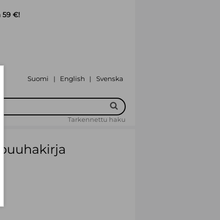
 59 €!
Suomi
English
Svenska
|
|
Tarkennettu haku
puuhakirja