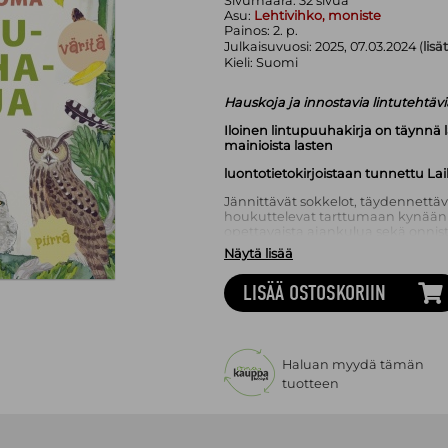
Sivumäärä:
32
sivua
Asu:
Lehtivihko, moniste
Painos:
2. p.
Julkaisuvuosi:
2025, 07.03.2024 (
lisä
Kieli:
Suomi
Hauskoja ja innostavia lintutehtäviä
Iloinen lintupuuhakirja on täynnä l
mainioista lasten
luontotietokirjoistaan tunnettu Lai
Jännittävät sokkelot, täydennettävä
houkuttelevat tarttumaan kynään ja
opettavaista ajankulua sekä onni
Näytä lisää
Monipuoliset ja innostavat tehtävä
värityksen, koon ja äänen perusteel
LISÄÄ OSTOSKORIIN
Puuhakirjan tehtäviä voi tehdä jok
Laila Nevakivi
on helsinkiläinen pal
ja satukuvistaan. Hän on kuvittanut
puusta, joka halusi muuttaa maalle,
Haluan myydä tämän
Lapsen oma luontokirja, Lapsen oma
tuotteen
Lapsen oma petokirja, Lapsen oma 
Lapsen oma väriseikkailu,
Lapsen 
perhoskirja ja Lapsen on luontopu