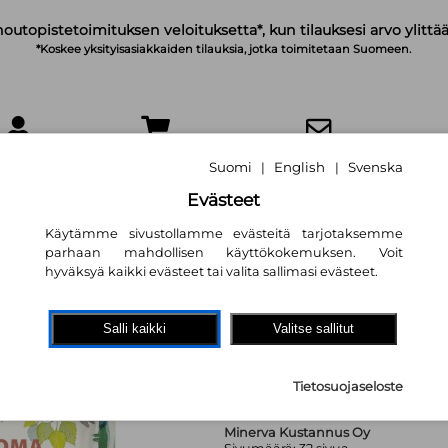
noutopistetoimituksen veloituksetta*, kun tilauksesi arvo ylittää
*Koskee yksityisasiakkaiden tilauksia, jotka toimitetaan Suomeen.
IRJAUDU
OSTOSKORI
TILAA UUTISKIRJE
Suomi
English
Svenska
|
|
Evästeet
Käytämme sivustollamme evästeitä tarjotaksemme
parhaan mahdollisen käyttökokemuksen. Voit
hyväksyä kaikki evästeet tai valita sallimasi evästeet.
Lapsen oma lintu
Laila Nevakivi
Salli kaikki
Valitse sallitut
10,30 €
Tietosuojaseloste
Minerva Kustannus Oy