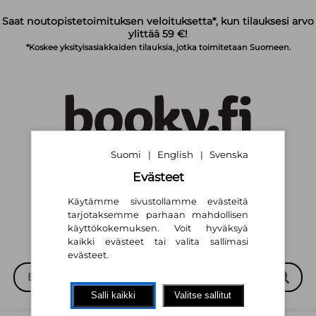
Siirry pääsisältöön
Saat noutopistetoimituksen veloituksetta*, kun tilauksesi arvo
ylittää 59 €!
*Koskee yksityisasiakkaiden tilauksia, jotka toimitetaan Suomeen.
Suomi
English
Svenska
|
|
Suomi
English
Svenska
|
|
Evästeet
Käytämme sivustollamme evästeitä
tarjotaksemme parhaan mahdollisen
käyttökokemuksen. Voit hyväksyä
kaikki evästeet tai valita sallimasi
evästeet.
Salli kaikki
Valitse sallitut