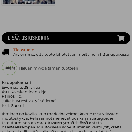
LISÄÄ OSTOSKORIIN
Tilaustuote
Arvioimme, että tuote lähetetään meiltä noin 1-2 arkipäivässä
Haluan myydä tämän tuotteen
Kauppakamari
Sivumäärä:
281
sivua
Asu:
Kovakantinen kirja
Painos:
1.p.
Julkaisuvuosi:
2013 (
lisätietoa
)
Kieli:
Suomi
Ihminen on kovilla, kun markkinavoimat koettelevat yritysten
muutoskykyä. Pelisäännöt menevät uusiksi ja strategioiden
toteuttaminen on muuttuvassa ympäristössä entistä
haasteellisempaa. Muutokseen sopeutuminen vaatii yritykseltä
näkemyksellisyyttä, selkeää suuntaa ja tarkkaan mietittyä