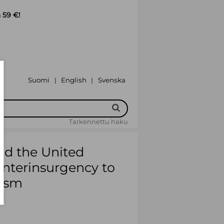
 59 €!
Suomi
English
Svenska
|
|
Tarkennettu haku
nd the United
unterinsurgency to
rism