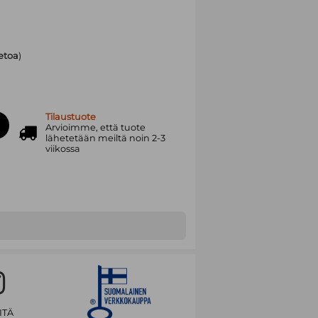
ietoa
)
Tilaustuote
Arvioimme, että tuote
lähetetään meiltä noin 2-3
viikossa
ITÄ