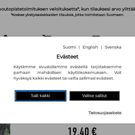
noutopistetoimituksen veloituksetta*, kun tilauksesi arvo ylittää
*Koskee yksityisasiakkaiden tilauksia, jotka toimitetaan Suomeen.
Suomi
English
Svenska
|
|
IRJAUDU
OSTOSKORI
TILAA UUTISKIRJE
Evästeet
Käytämme sivustollamme evästeitä tarjotaksemme
parhaan mahdollisen käyttökokemuksen. Voit
hyväksyä kaikki evästeet tai valita sallimasi evästeet.
State Terrorism a
Salli kaikki
Valitse sallitut
States - From Co
the War on Terro
Tietosuojaseloste
Frederick H Gareau
19,40 €