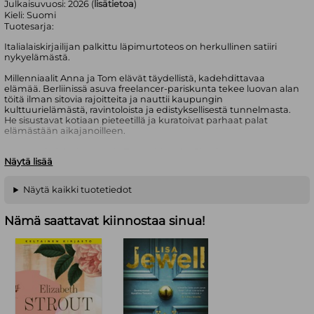
Julkaisuvuosi:
2026 (
lisätietoa
)
Kieli:
Suomi
Tuotesarja:
Italialaiskirjailijan palkittu läpimurtoteos on herkullinen satiiri
nykyelämästä.
Millenniaalit Anna ja Tom elävät täydellistä, kadehdittavaa
elämää. Berliinissä asuva freelancer-pariskunta tekee luovan alan
töitä ilman sitovia rajoitteita ja nauttii kaupungin
kulttuurielämästä, ravintoloista ja edistyksellisestä tunnelmasta.
He sisustavat kotiaan pieteetillä ja kuratoivat parhaat palat
elämästään aikajanoilleen.
Vuodet vierivät, ja Anna ja Tom tylsistyvät. Pian he tuntevat
Näytä lisää
olevansa merkityksettömyyden ansassa ja huomaavat
kaipaavansa jotain aidompaa.
Näytä kaikki tuotetiedot
Vincenzo Latronico (s. 1984) on italialainen kirjailija, kääntäjä ja
kriitikko. Georges Perecin Tavarat-romaanista inspiraationsa
saanut Täydellistä on hänen kansainvälinen läpimurtonsa.
Nämä saattavat kiinnostaa sinua!
Booker-ehdokkaana vuonna 2025 ollut teos on käännetty yli 20
kielelle. Italian arvostetuimman kirjallisuuspalkinnon, Stregan,
romaani sai vuonna 2023.