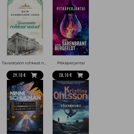
Tavaratalon rohkeat naiset
Pitkäperjantai
29,10 €
28,10 €