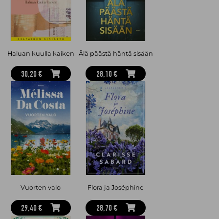
Haluan kuulla kaiken
Älä päästä häntä sisään
30,20 €
28,10 €
Vuorten valo
Flora ja Joséphine
29,40 €
28,70 €