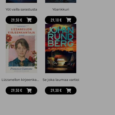
Yöt vailla sarastusta
Yöankkuri
29,50 €
29,10 €
Lizzanellon kirjeenkantaja
Se joka laumaa vartioi
29,50 €
29,30 €