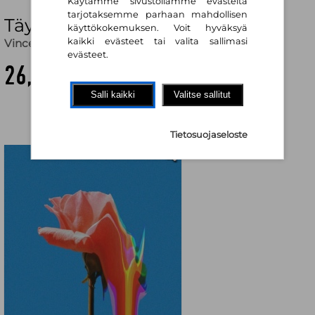
Käytämme sivustollamme evästeitä
tarjotaksemme parhaan mahdollisen
Täydellistä
käyttökokemuksen. Voit hyväksyä
kaikki evästeet tai valita sallimasi
Vincenzo Latronico
evästeet.
26,30 €
Salli kaikki
Valitse sallitut
Tietosuojaseloste