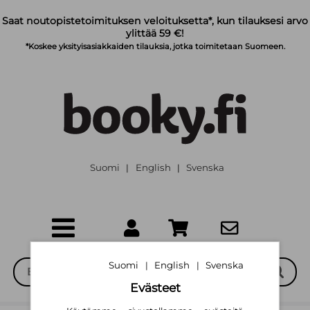
Siirry pääsisältöön
Saat noutopistetoimituksen veloituksetta*, kun tilauksesi arvo
ylittää 59 €!
*Koskee yksityisasiakkaiden tilauksia, jotka toimitetaan Suomeen.
Suomi
English
Svenska
|
|
Suomi
English
Svenska
|
|
Evästeet