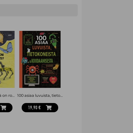
Tietopalat: Mikä on robotti?
100 asiaa luvuista, tietokoneista ja koodaamisesta
19,90 €