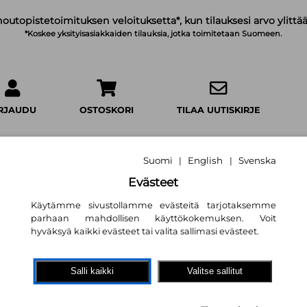
noutopistetoimituksen veloituksetta*, kun tilauksesi arvo ylittää
*Koskee yksityisasiakkaiden tilauksia, jotka toimitetaan Suomeen.
IRJAUDU
OSTOSKORI
TILAA UUTISKIRJE
Suomi
English
Svenska
|
|
Evästeet
Et ikinä arvaa tät
Käytämme sivustollamme evästeitä tarjotaksemme
parhaan mahdollisen käyttökokemuksen. Voit
Laura Cowan
,
Susanna Rumiz 
hyväksyä kaikki evästeet tai valita sallimasi evästeet.
(käänt.)
18,50 €
Salli kaikki
Valitse sallitut