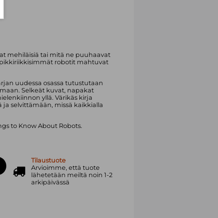
vat mehiläisiä tai mitä ne puuhaavat
ä pikkiriikkisimmät robotit mahtuvat
asarjan uudessa osassa tutustutaan
maan. Selkeät kuvat, napakat
elenkiinnon yllä. Värikäs kirja
ja selvittämään, missä kaikkialla
hings to Know About Robots.
Tilaustuote
Arvioimme, että tuote
lähetetään meiltä noin 1-2
arkipäivässä