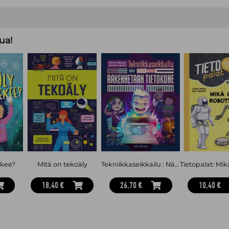
ua!
ekee?
Mitä on tekoäly
Tekniikkaseikkailu : Näin rakennetaan tietokone
18,40 €
26,70 €
10,40 €