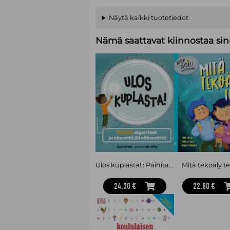
Näytä kaikki tuotetiedot
Nämä saattavat kiinnostaa sin
Ulos kuplasta! : Päihitä algoritmit ja näe, mitä jäi näkemättä
Mitä tekoäly t
24,30 €
22,80 €