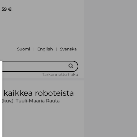
 59 €!
Suomi
English
Svenska
|
|
Tarkennettu haku
ä kaikkea roboteista
(kuv.)
,
Tuuli-Maaria Rauta