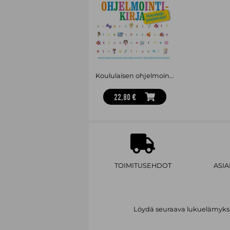
Koululaisen ohjelmointikirja
22,80 €
TOIMITUSEHDOT
ASI
Löydä seuraava lukuelämykses