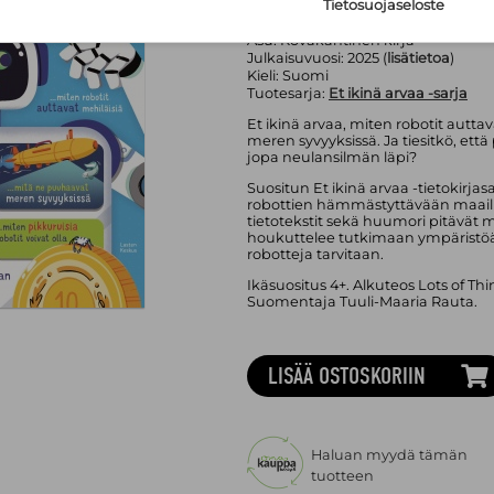
Tietosuojaseloste
Lasten Keskus Oy
Sivumäärä:
64
sivua
Asu:
Kovakantinen kirja
Julkaisuvuosi:
2025 (
lisätietoa
)
Kieli:
Suomi
Tuotesarja:
Et ikinä arvaa -sarja
Et ikinä arvaa, miten robotit autta
meren syvyyksissä. Ja tiesitkö, ett
jopa neulansilmän läpi?
Suositun Et ikinä arvaa -tietokirj
robottien hämmästyttävään maail
tietotekstit sekä huumori pitävät mi
houkuttelee tutkimaan ympäristöä 
robotteja tarvitaan.
Ikäsuositus 4+. Alkuteos Lots of T
Suomentaja Tuuli-Maaria Rauta.
LISÄÄ OSTOSKORIIN
Haluan myydä tämän
tuotteen