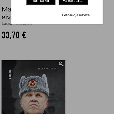
Salli kaikki
Valitse sallitut
Martti J. Kari : Käsikirjoitukset
eivät pala
Tietosuojaseloste
Laura Halminen
33,70 €