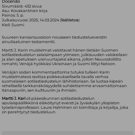
Docendo
Sivumäärä:
432
sivua
Asu:
Kovakantinen kirja
Painos:
5. p.
Julkaisuvuosi:
2025, 14.03.2024 (
lisätietoa
)
Kieli:
Suomi
Suureen kansansuosioon nousseen tiedustelueverstin
ainutlaatuinen testamentti.
Martti J. Karin muistelmat valottavat hänen tietään Suomen
sotilastiedustelun salaisimpaan ytimeen, julkisuuden valokeilaan
ja alan opetuksen uranuurtajaksi aikana, jolloin Neuvostoliitto
romahti, Venäjä hyökkäsi Ukrainaan ja Suomi liittyi Natoon.
Venäjän sodan kommentaattorina tutuksi tulleen Karin
muistelmateos raottaa poikkeuksellisella tavalla verhoa
suomalaisen sotilastiedustelun lähihistoriaan. Se luotaa kipeän
rehellisellä tarkkanäköisyydellä suhdettamme arvaamattomaan
itänaapuriin, sen kulttuuriin ja ihmisiin.
Martti J. Kari
oli pääesikunnan sotilastiedustelun
apulaispäällikkönä eläköitynyt eversti ja Jyväskylän yliopiston
työelämäprofessori. Laura Halminen on toimittaja ja kirjailija, joka
on perehtynyt tiedusteluun.