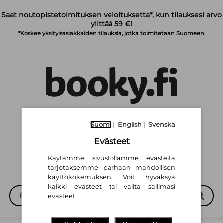
Siirry pääsisältöön
Saat noutopistetoimituksen veloituksetta*, kun tilauksesi arvo
ylittää 59 €!
*Koskee yksityisasiakkaiden tilauksia, jotka toimitetaan Suomeen.
Suomi
English
Svenska
|
|
Suomi
|
English
|
Svenska
Evästeet
Käytämme sivustollamme evästeitä
tarjotaksemme parhaan mahdollisen
käyttökokemuksen. Voit hyväksyä
kaikki evästeet tai valita sallimasi
evästeet.