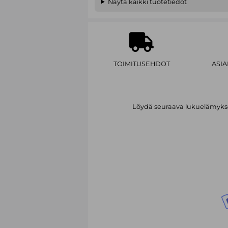
Näytä kaikki tuotetiedot
TOIMITUSEHDOT
ASI
Löydä seuraava lukuelämykses