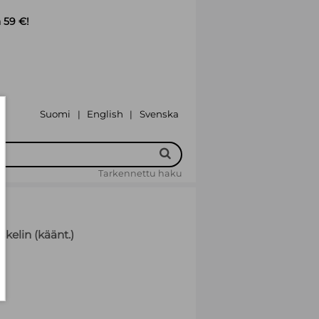
 59 €!
Suomi
English
Svenska
|
|
Tarkennettu haku
skelin (käänt.)