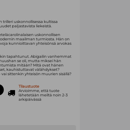
rilleri uskonnollisessa kultissa
uudet paljastavista liekeistä.
eteläcarolinalaisen uskonnollisen
odernin maailman turmiosta. Hän on
ä arvoja kunnioittavan yhteisönsä arvokas
nkin tapahtunut. Abigailin vanhemmat
omuushan se oli, mutta miksei hän
ahtumista mitään? Mitä ovat hänen
et, kauhistuttavat välähdykset?
 vai sittenkin yhteisön muurien sisällä?
Tilaustuote
Arvioimme, että tuote
lähetetään meiltä noin 2-3
arkipäivässä