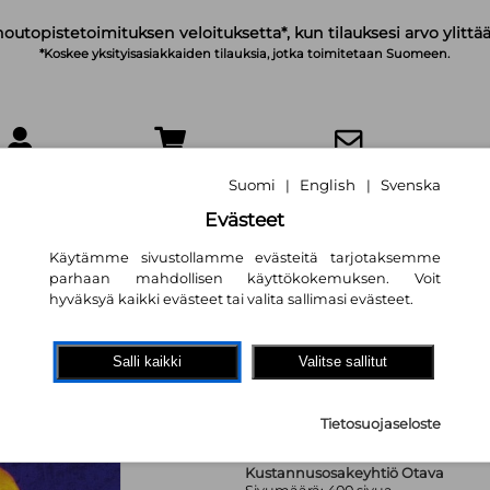
noutopistetoimituksen veloituksetta*, kun tilauksesi arvo ylittää
*Koskee yksityisasiakkaiden tilauksia, jotka toimitetaan Suomeen.
IRJAUDU
OSTOSKORI
TILAA UUTISKIRJE
Suomi
English
Svenska
|
|
Evästeet
Käytämme sivustollamme evästeitä tarjotaksemme
parhaan mahdollisen käyttökokemuksen. Voit
hyväksyä kaikki evästeet tai valita sallimasi evästeet.
Kiltti tytär
Laure Van Rensburg
,
Elina Ko
Salli kaikki
Valitse sallitut
30,90 €
Tietosuojaseloste
Kustannusosakeyhtiö Otava