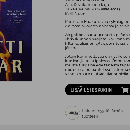
Sivumäärä:
400
sivua
Asu:
Kovakantinen kirja
Julkaisuvuosi:
2024 (
lisätietoa
)
Kieli:
Suomi
Karmivan koukuttava psykologinen t
elävästä nuoresta naisesta ja salais
Abigail on asunut pienestä pitäen 
yhdyskunnan suojissa, kaukana m
kiltti, kuuliainen tytär, perinteisi
jäsen.
Jotain kammottavaa on nyt kuite
kuolivat juuri tulipalossa. Onnett
muista tulipaloa edeltäneistä tap
mieleensä pulpahtelevat satunnais
Vaaniiko suurin uhka ulkopuolella -
LISÄÄ OSTOSKORIIN
Haluan myydä tämän
tuotteen