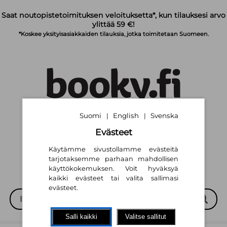
Siirry pääsisältöön
Saat noutopistetoimituksen veloituksetta*, kun tilauksesi arvo
ylittää 59 €!
*Koskee yksityisasiakkaiden tilauksia, jotka toimitetaan Suomeen.
Suomi
English
Svenska
|
|
Suomi
English
Svenska
|
|
Evästeet
Käytämme sivustollamme evästeitä
tarjotaksemme parhaan mahdollisen
käyttökokemuksen. Voit hyväksyä
kaikki evästeet tai valita sallimasi
evästeet.
Salli kaikki
Valitse sallitut