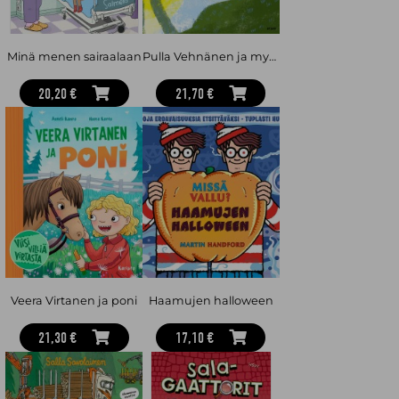
Minä menen sairaalaan
Pulla Vehnänen ja myrsky
20,20 €
21,70 €
Veera Virtanen ja poni
Haamujen halloween
21,30 €
17,10 €