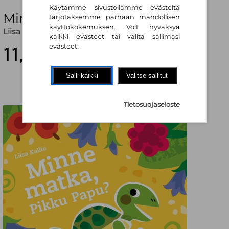
Käytämme sivustollamme evästeitä
Minne matka, Pikku Papu?
tarjotaksemme parhaan mahdollisen
käyttökokemuksen. Voit hyväksyä
Liisa Kallio
kaikki evästeet tai valita sallimasi
evästeet.
11,60 €
Salli kaikki
Valitse sallitut
Tietosuojaseloste