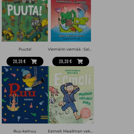
Puuta!
Viemärin viemää : Salagaattorit 2
20,20 €
20,20 €
Ruu keinuu
Eemeli: Maailman vekkulein poika