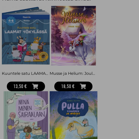
Kuuntele satu LAAMAT YÖKYLÄSSÄ -äänikirja 4-6 v
Musse ja Helium: Joulun taika
13,50 €
18,50 €