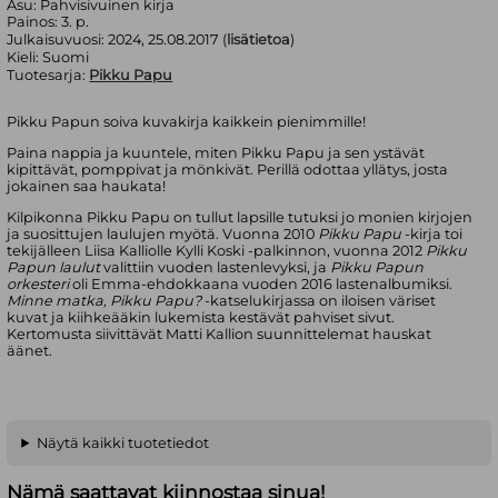
Asu:
Pahvisivuinen kirja
Painos:
3. p.
Julkaisuvuosi:
2024, 25.08.2017 (
lisätietoa
)
Kieli:
Suomi
Tuotesarja:
Pikku Papu
Pikku Papun soiva kuvakirja kaikkein pienimmille!
Paina nappia ja kuuntele, miten Pikku Papu ja sen ystävät
kipittävät, pomppivat ja mönkivät. Perillä odottaa yllätys, josta
jokainen saa haukata!
Kilpikonna Pikku Papu on tullut lapsille tutuksi jo monien kirjojen
ja suosittujen laulujen myötä. Vuonna 2010
Pikku Papu
-kirja toi
tekijälleen Liisa Kalliolle Kylli Koski -palkinnon, vuonna 2012
Pikku
Papun laulut
valittiin vuoden lastenlevyksi, ja
Pikku Papun
orkesteri
oli Emma-ehdokkaana vuoden 2016 lastenalbumiksi.
Minne matka, Pikku Papu?
-katselukirjassa on iloisen väriset
kuvat ja kiihkeääkin lukemista kestävät pahviset sivut.
Kertomusta siivittävät Matti Kallion suunnittelemat hauskat
äänet.
Näytä kaikki tuotetiedot
Nämä saattavat kiinnostaa sinua!