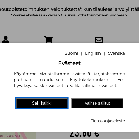
noutopistetoimituksen veloituksetta*, kun tilauksesi arvo ylittää
*Koskee yksityisasiakkaiden tilauksia, jotka toimitetaan Suomeen.
IRJAUDU
OSTOSKORI
TILAA UUTISKIRJE
Suomi
English
Svenska
|
|
Evästeet
Käytämme sivustollamme evästeitä tarjotaksemme
parhaan mahdollisen käyttökokemuksen. Voit
hyväksyä kaikki evästeet tai valita sallimasi evästeet.
Tarkastus, arvioin
murroksessa
Salli kaikki
Valitse sallitut
Lili-Anne Kihn
,
Lasse Oulasvir
Rönkkö
,
Matti Urpilainen
,
Jan
Tietosuojaseloste
23,60 €