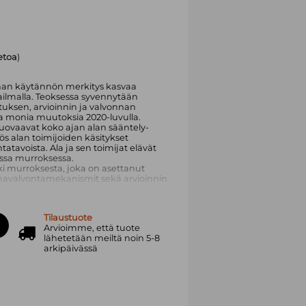
ietoa
)
nnan käytännön merkitys kasvaa
ilmalla. Teoksessa syvennytään
stuksen, arvioinnin ja valvonnan
sa monia muutoksia 2020-luvulla.
ovaavat koko ajan alan sääntely-
s alan toimijoiden käsitykset
tavoista. Ala ja sen toimijat elävät
ssa murroksessa.
 murroksesta, joka on asettanut
omavalvontamekanismit sekä arvioinnin
kunnallisten vaatimusten eteen.
ioinnin ajankohtaisia ilmiöitä
Tilaustuote
a artikkelissa käytännönläheisesti
Arvioimme, että tuote
 tutkimustietoon nojautuen. Kokoelma
lähetetään meiltä noin 5-8
vat kysymykset ovat paitsi yksityisen
arkipäivässä
eenalarajat ylittäviä. Siinä yhdistyvät
oikeudellinen tutkimusote. Teos
en ja arvioinnin ammattilaisille,