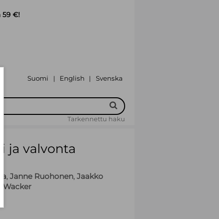
 59 €!
Suomi
English
Svenska
|
|
Tarkennettu haku
ti ja valvonta
ta
,
Janne Ruohonen
,
Jaakko
i Wacker