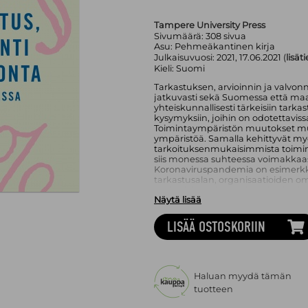
Tampere University Press
Sivumäärä:
308
sivua
Asu:
Pehmeäkantinen kirja
Julkaisuvuosi:
2021, 17.06.2021 (
lisät
Kieli:
Suomi
Tarkastuksen, arvioinnin ja valvo
jatkuvasti sekä Suomessa että maa
yhteiskunnallisesti tärkeisiin tarka
kysymyksiin, joihin on odotettavis
Toimintaympäristön muutokset mu
ympäristöä. Samalla kehittyvät myö
tarkoituksenmukaisimmista toiminta
siis monessa suhteessa voimakkaa
Koronaviruspandemia on esimerkki
tarkastusalan, organisaatioiden 
uudenlaisten haasteiden ja yhteis
Näytä lisää
Tilintarkastuksen, valvonnan ja arv
tarkastellaan teoksen viidessätoist
LISÄÄ OSTOSKORIIN
mutta myös vahvasti tieteelliseen
on monitieteinen, koska tarkastelta
ja julkisen sektorin rajan, myös tiet
empiirinen, käsiteanalyyttinen ja 
soveltuu esimerkiksi tilintarkastuks
Haluan myydä tämän
opiskelijoille ja tutkijoille.
tuotteen