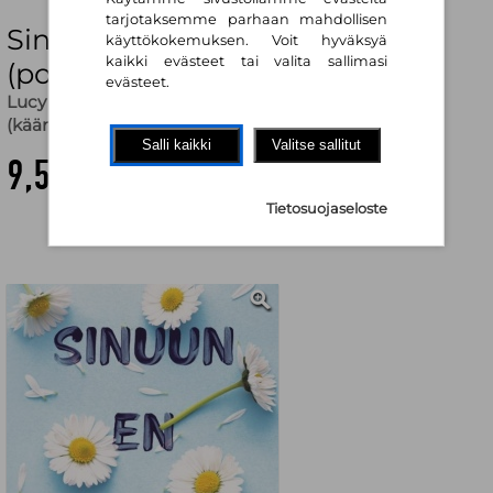
tarjotaksemme parhaan mahdollisen
Sinuun en ainakaan rakastu
käyttökokemuksen. Voit hyväksyä
kaikki evästeet tai valita sallimasi
(pokkari)
evästeet.
Lucy Score
,
Lauri Sallamo (käänt.)
,
Heidi Tihveräinen
(käänt.)
Salli kaikki
Valitse sallitut
9,50 €
Tietosuojaseloste