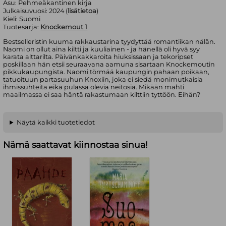
Asu:
Pehmeäkantinen kirja
Julkaisuvuosi:
2024 (
lisätietoa
)
Kieli:
Suomi
Tuotesarja:
Knockemout 1
Bestselleristin kuuma rakkaustarina tyydyttää romantiikan nälän.
Naomi on ollut aina kiltti ja kuuliainen - ja hänellä oli hyvä syy
karata alttarilta. Päivänkakkaroita hiuksissaan ja tekoripset
poskillaan hän etsii seuraavana aamuna sisartaan Knockemoutin
pikkukaupungista. Naomi törmää kaupungin pahaan poikaan,
tatuoituun partasuuhun Knoxiin, joka ei siedä monimutkaisia
ihmissuhteita eikä pulassa olevia neitosia. Mikään mahti
maailmassa ei saa häntä rakastumaan kilttiin tyttöön. Eihän?
Näytä kaikki tuotetiedot
Nämä saattavat kiinnostaa sinua!