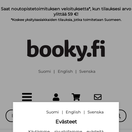
Siirry pääsisältöön
Saat noutopistetoimituksen veloituksetta*, kun tilauksesi arvo
ylittää 59 €!
*Koskee yksityisasiakkaiden tilauksia, jotka toimitetaan Suomeen.
Suomi
English
Svenska
|
|
Suomi
English
Svenska
|
|
Evästeet
Käytämme sivustollamme evästeitä