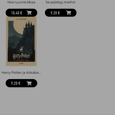
Yksi ruumis liikaa
Se päättyy meihin
10,40 €
9,20 €
Harry Potter ja Azkabanin vanki
9,20 €