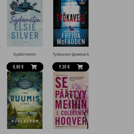
Sydämetön
Työkaveri (pokkari)
8,80 €
9,30 €