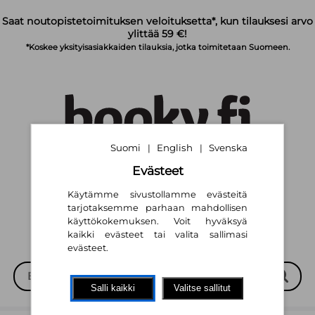
Siirry pääsisältöön
Saat noutopistetoimituksen veloituksetta*, kun tilauksesi arvo
ylittää 59 €!
*Koskee yksityisasiakkaiden tilauksia, jotka toimitetaan Suomeen.
Suomi
English
Svenska
|
|
Evästeet
Suomi
English
Svenska
|
|
Käytämme sivustollamme evästeitä
tarjotaksemme parhaan mahdollisen
käyttökokemuksen. Voit hyväksyä
kaikki evästeet tai valita sallimasi
evästeet.
Salli kaikki
Valitse sallitut