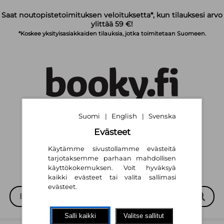
Siirry pääsisältöön
Saat noutopistetoimituksen veloituksetta*, kun tilauksesi arvo
ylittää 59 €!
*Koskee yksityisasiakkaiden tilauksia, jotka toimitetaan Suomeen.
Suomi
English
Svenska
|
|
Suomi
English
Svenska
|
|
Evästeet
Käytämme sivustollamme evästeitä
tarjotaksemme parhaan mahdollisen
käyttökokemuksen. Voit hyväksyä
kaikki evästeet tai valita sallimasi
evästeet.
Salli kaikki
Valitse sallitut