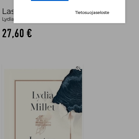
Lasten raamattu
Tietosuojaseloste
Lydia Millet
,
Arto Schroderus (käänt.)
27,60 €