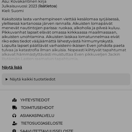
Asu:
Kovakantinen kirja
Julkaisuvuosi:
2023 (
lisätietoa
)
Kieli:
Suomi
Kaksitoista lasta vanhempineen viettää kesälomaa syrjäisessä,
ylellisessä kartanossa järven rannalla. Aikuisten lomapäivät
menevät nautintojen parissa: ruokaa, alkoholia ja pilveä kuluu.
Pikkuvanhat lapset elävät omassa kirkkaassa maailmassaan,
aikuisten unohtamina. Aikuisten laiskaa lomatunnelmaa eivät
riko edes tiedot vääjäämättä lähestyvästä hirmumyrskystä.
Lopulta lapset päättävät varhaisteini-ikäisen Even johdolla paeta
tulvaa ja katastrofia ilman aikuisia. Nopeasti kiihtyvät tapahtumat
alkavat hämmästyttävästi muistuttaa Even pikkuveljen Jackin
löytämän Lasten raamatun tapahtumia.
Näytä lisää
Lasten raamattu on unohdettujen lasten kollektiivisesta
näkökulmasta kerrottu kuvaus sukupolvien välisestä kuilusta ja
samalla jylhä allegoria ilmastokriisistä ja luontokadosta.
Näytä kaikki tuotetiedot
Raamatullisia myyttejä uudelleenkirjoittava teos ravistelee,
muttei jätä kokonaan toivottomaksi. Viisas romaani kysyy: jos
menetämme uskomme, voimmeko pelastua?
Lydia Millet on arvostettu ja palkittu amerikkalainen pitkän linjan
YHTEYSTIEDOT
kirjailija, jonka 2020 ilmestynyt teos sai kriitikoilta ja lukijoilta
ylistävän vastaanoton. Millet on koulutukseltaan
TOIMITUSEHDOT
ympäristötieteen maisteri, ja hän tekee kirjoittamisen ohessa
ASIAKASPALVELU
vapaaehtoistyötä luontokatoa vastaan taistelevassa
organisaatiossa.
TIETOSUOJASELOSTE
SAAVUTETTAVUUSSELOSTE