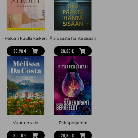
Haluan kuulla kaiken
Älä päästä häntä sisään
30,90 €
28,80 €
Vuorten valo
Pitkäperjantai
30,10 €
28,80 €