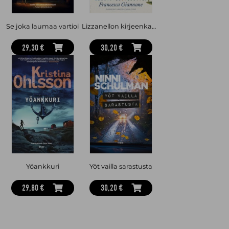
Se joka laumaa vartioi
Lizzanellon kirjeenkantaja
29,30 €
30,20 €
Yöankkuri
Yöt vailla sarastusta
29,80 €
30,20 €