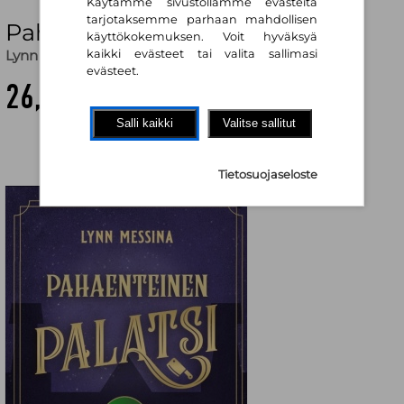
Käytämme sivustollamme evästeitä
tarjotaksemme parhaan mahdollisen
Pahaenteinen palatsi
käyttökokemuksen. Voit hyväksyä
Lynn Messina
,
Meri Kapari (käänt.)
kaikki evästeet tai valita sallimasi
evästeet.
26,90 €
Salli kaikki
Valitse sallitut
Tietosuojaseloste