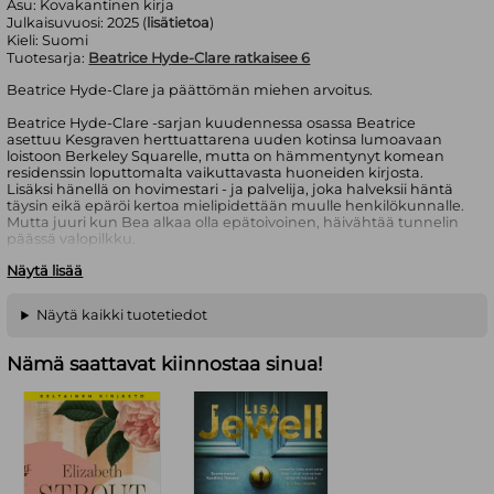
Asu:
Kovakantinen kirja
Julkaisuvuosi:
2025 (
lisätietoa
)
Kieli:
Suomi
Tuotesarja:
Beatrice Hyde-Clare ratkaisee 6
Beatrice Hyde-Clare ja päättömän miehen arvoitus.
Beatrice Hyde-Clare -sarjan kuudennessa osassa Beatrice
asettuu Kesgraven herttuattarena uuden kotinsa lumoavaan
loistoon Berkeley Squarelle, mutta on hämmentynyt komean
residenssin loputtomalta vaikuttavasta huoneiden kirjosta.
Lisäksi hänellä on hovimestari - ja palvelija, joka halveksii häntä
täysin eikä epäröi kertoa mielipidettään muulle henkilökunnalle.
Mutta juuri kun Bea alkaa olla epätoivoinen, häivähtää tunnelin
päässä valopilkku.
Näytä lisää
Naapuritalossa on tapahtunut kauhea tragedia. Vaikka
konstaapeli pitää kuolemantapausta tahattomana, Bea ei voi
uskoa, että joku voisi olla niin huolimaton, että menettäisi
Näytä kaikki tuotetiedot
vahingossa päänsä. Tuore herttuatar on päättänyt selvittää
totuuden. Sillä vaikka hän ei löydä perille palatsikodissaan, hän
tietää, miten murhatapauksissa toimitaan. Kirjan on
Nämä saattavat kiinnostaa sinua!
suomentanut Meri Kapari.
Lynn Messina on amerikkalainen kirjailija ja toimittaja.
Pahaenteinen palatsi on Beatrice Hyde-Clare sarjan kuudes osa.