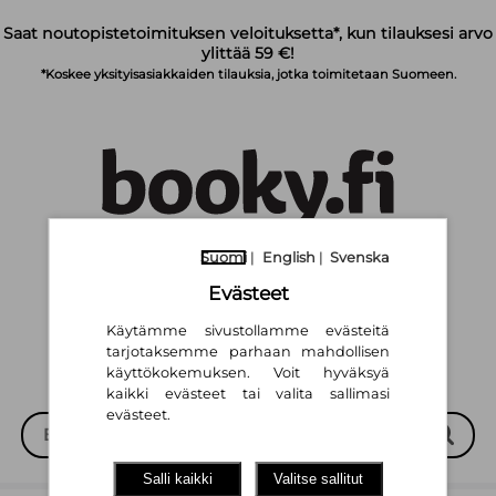
Siirry pääsisältöön
Saat noutopistetoimituksen veloituksetta*, kun tilauksesi arvo
ylittää 59 €!
*Koskee yksityisasiakkaiden tilauksia, jotka toimitetaan Suomeen.
Suomi
|
English
|
Svenska
Suomi
English
Svenska
|
|
Evästeet
Käytämme sivustollamme evästeitä
tarjotaksemme parhaan mahdollisen
käyttökokemuksen. Voit hyväksyä
kaikki evästeet tai valita sallimasi
evästeet.
Salli kaikki
Valitse sallitut