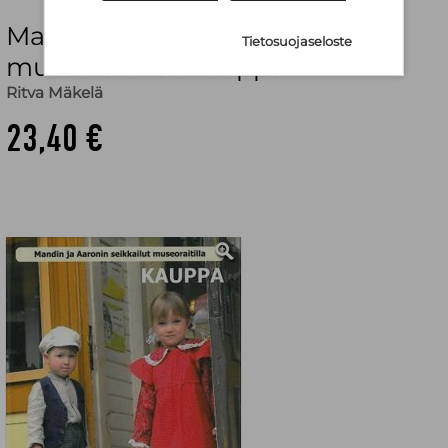
Mandin ja Aaronin seikkailut
Tietosuojaseloste
museoraitilla : kauppa
Ritva Mäkelä
23,40 €