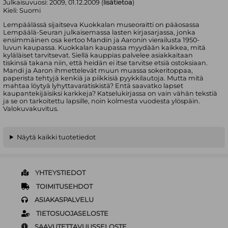
Julkaisuvuosi:
2009, 01.12.2009 (
lisätietoa
)
Kieli:
Suomi
Lempäälässä sijaitseva Kuokkalan museoraitti on pääosassa
Lempäälä-Seuran julkaisemassa lasten kirjasarjassa, jonka
ensimmäinen osa kertoo Mandin ja Aaronin vierailusta 1950-
luvun kaupassa. Kuokkalan kaupassa myydään kaikkea, mitä
kyläläiset tarvitsevat. Siellä kauppias palvelee asiakkaitaan
tiskinsä takana niin, että heidän ei itse tarvitse etsiä ostoksiaan.
Mandi ja Aaron ihmettelevät muun muassa sokeritoppaa,
paperista tehtyjä kenkiä ja piikkisiä pyykkilautoja. Mutta mitä
mahtaa löytyä lyhyttavaratiskistä? Entä saavatko lapset
kaupantekijäisiksi karkkeja? Katselukirjassa on vain vähän tekstiä
ja se on tarkoitettu lapsille, noin kolmesta vuodesta ylöspäin.
Valokuvakuvitus.
Näytä kaikki tuotetiedot
YHTEYSTIEDOT
TOIMITUSEHDOT
ASIAKASPALVELU
TIETOSUOJASELOSTE
SAAVUTETTAVUUSSELOSTE