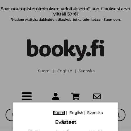
Siirry pääsisältöön
Saat noutopistetoimituksen veloituksetta*, kun tilauksesi arvo
ylittää 59 €!
*Koskee yksityisasiakkaiden tilauksia, jotka toimitetaan Suomeen.
Suomi
English
Svenska
|
|
Suomi
|
English
|
Svenska
Evästeet