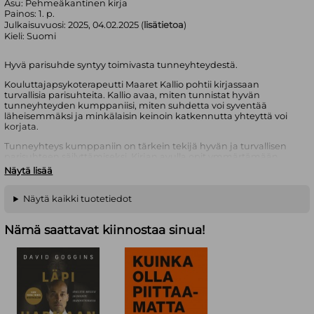
Asu:
Pehmeäkantinen kirja
Painos:
1. p.
Julkaisuvuosi:
2025, 04.02.2025 (
lisätietoa
)
Kieli:
Suomi
Hyvä parisuhde syntyy toimivasta tunneyhteydestä.
Kouluttajapsykoterapeutti Maaret Kallio pohtii kirjassaan
turvallisia parisuhteita. Kallio avaa, miten tunnistat hyvän
tunneyhteyden kumppaniisi, miten suhdetta voi syventää
läheisemmäksi ja minkälaisin keinoin katkennutta yhteyttä voi
korjata.
Tunneyhteys kumppaniin on tärkein tekijä hyvän ja turvallisen
parisuhteen säilyttämiseksi. Kirjan avulla opit ymmärtämään
paremmin suhteesi tilaa, pohtimaan läheisyyttänne tunnetasolla
Näytä lisää
sekä havainnoimaan suhteeseen vaikuttavia monia tekijöitä.
Hyväänkin parisuhteeseen kuuluvat myös säröt ja karikot, mutta
keinot havaita, käsitellä ja korjata niitä vaihtelevat suuresti eri
Näytä kaikki tuotetiedot
parien välillä. Suhdetaitoja voi oppia sekä yksin että yhdessä
kumppanin kanssa. Siihen tämä kirja tarjoaa monia tienviittoja.
Nämä saattavat kiinnostaa sinua!
Parisuhteita ymmärtävässä kirjassa puhutaan niin läheisyydestä,
seksuaalisuudesta kuin turvallisesta erillisyydestä. Hyvässä
suhteessa on toiveikkuutta, ratkaistavia riitoja ja yhteinen katse
tulevaan. Kirjasta löytyy konkreettisia harjoituksia yksin ja
yhdessä tehtäväksi.
Maaret Kallio on laajasti seurattu kouluttajapsykoterapeutti,
kolumnisti ja kysytty luennoitsija, jonka Lujasti lempeä -kolumni
saavuttaa kymmeniätuhansia lukijoita aina ilmestyessään.