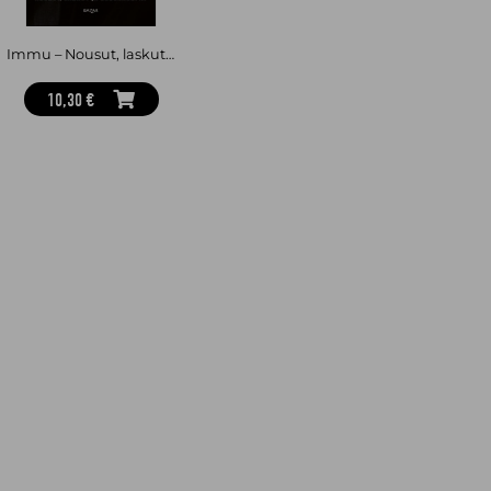
Immu – Nousut, laskut ja sudenkuopat
10,30 €