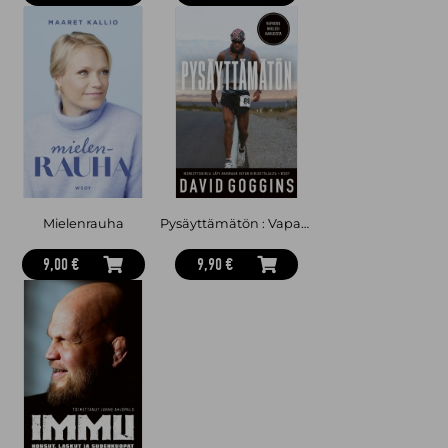
Mielenrauha
Pysäyttämätön : Vapaudu mielesi kahleista
9,00 €
9,90 €