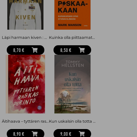
Hänen myötätuntoinen kiinnostuksensa ihmisenä olemisen
kaikkiin puoliin luo oivaltavan ja sovinnollisen väylän oppia
itsestämme ja toisistamme. Hänen kiitetyt teoksensa ja
verkkokurssinsa ovat olleet myyntimenestyksiä.
Läpi harmaan kiven : Hallitse mielesi ja onnistu mahdottomassa
Kuinka olla piittaamatta p*skaakaan (pokkari) : nurinkurinen opas hyvään elämään
8,70 €
8,50 €
Äitihaava – tyttären raskas perintö
Kun uskalsin olla totta : Kirja uskosta, rakkaudesta ja näkyväksi tulemisesta
8,90 €
9,00 €