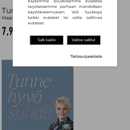
Käytämme sivustollamme evästeitä
tarjotaksemme parhaan mahdollisen
Tunne hyvä suhde
käyttökokemuksen. Voit hyväksyä
Maaret Kallio
kaikki evästeet tai valita sallimasi
evästeet.
7,90 €
Salli kaikki
Valitse sallitut
Tietosuojaseloste