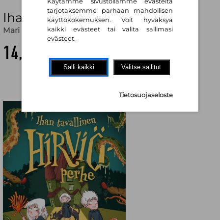
Käytämme sivustollamme evästeitä
tarjotaksemme parhaan mahdollisen
Ihan tavallinen hirviöperhe
käyttökokemuksen. Voit hyväksyä
Mari Luoma
,
Mari Luoma (kuv.)
kaikki evästeet tai valita sallimasi
evästeet.
14,30 €
Salli kaikki
Valitse sallitut
Tietosuojaseloste