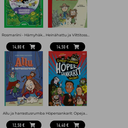
Rosmariini - Hämyhäkin ennustus
Heinähattu ja Vilttitossu
14,80 €
14,50 €
Allu ja harrastusrumba
Höpersankarit: Opejahti
12,50 €
16,40 €