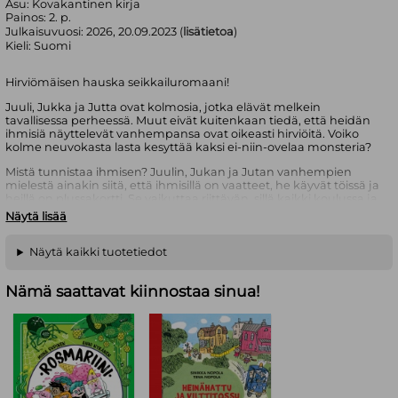
Asu:
Kovakantinen kirja
Painos:
2. p.
Julkaisuvuosi:
2026, 20.09.2023 (
lisätietoa
)
Kieli:
Suomi
Hirviömäisen hauska seikkailuromaani!
Juuli, Jukka ja Jutta ovat kolmosia, jotka elävät melkein
tavallisessa perheessä. Muut eivät kuitenkaan tiedä, että heidän
ihmisiä näyttelevät vanhempansa ovat oikeasti hirviöitä. Voiko
kolme neuvokasta lasta kesyttää kaksi ei-niin-ovelaa monsteria?
Mistä tunnistaa ihmisen? Juulin, Jukan ja Jutan vanhempien
mielestä ainakin siitä, että ihmisillä on vaatteet, he käyvät töissä ja
heillä on plussakortti. Se vaikuttaa riittävän, sillä kaikki koulussa ja
naapurissa uskovat, että nämä kaksi höperöä hirviötä ovat
Näytä lisää
tavallisia, joskin hiukan omituisia vanhempia. Lasten mielestä
levoton elämä hirviötalossa saisi kuitenkin jo riittää. Mutta voiko
hirviöt kesyttää? Ainakin avuksi tarvittaisiin edes yksi ihminen,
Näytä kaikki tuotetiedot
joka uskoisi lapsien kertomaa. Mari Luoman hulvaton ja sopivan
jännittävä hirviöseikkailu juhlii lasten neuvokkuuden voimaa.
Nämä saattavat kiinnostaa sinua!
Myös kirjan kekseliäs kuvitus on Luoman käsialaa.
Mari Luoma on Hampurissa asuva kirjailija, kuvittaja ja
hahmosuunnittelija. Hänet tunnetaan
Romeo & Hirviöt
-
sarjakuvista sekä lukuisista kuvitustöistä.