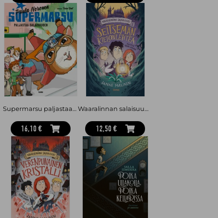
Supermarsu paljastaa salaisuuden
Waaralinnan salaisuudet 1. Seitsemän kielonlehteä
16,10 €
12,50 €