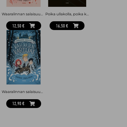
Waaralinnan salaisuudet 2. Verenpunainen kristalli
Poika ullakolla, poika kellarissa
12,50 €
16,50 €
Waaralinnan salaisuudet 3. Varjojen vartijat
12,90 €