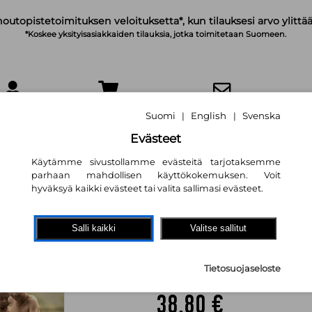
noutopistetoimituksen veloituksetta*, kun tilauksesi arvo ylittää
*Koskee yksityisasiakkaiden tilauksia, jotka toimitetaan Suomeen.
IRJAUDU
OSTOSKORI
TILAA UUTISKIRJE
Suomi
English
Svenska
|
|
Evästeet
Käytämme sivustollamme evästeitä tarjotaksemme
parhaan mahdollisen käyttökokemuksen. Voit
hyväksyä kaikki evästeet tai valita sallimasi evästeet.
Arjen helmiä : ty
osallistavaa kehit
Salli kaikki
Valitse sallitut
sairaanhoitajako
Tietosuojaseloste
Mari Pulkkinen
,
Eija Rautasal
38,80 €