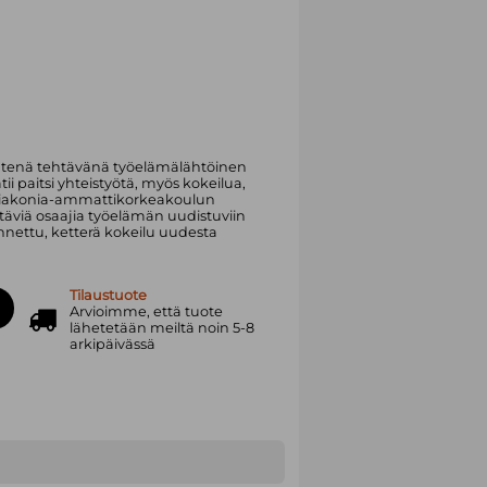
htenä tehtävänä työelämälähtöinen
ii paitsi yhteistyötä, myös kokeilua,
. Diakonia-ammattikorkeakoulun
ttäviä osaajia työelämän uudistuviin
nnettu, ketterä kokeilu uudesta
Tilaustuote
Arvioimme, että tuote
lähetetään meiltä noin 5-8
arkipäivässä