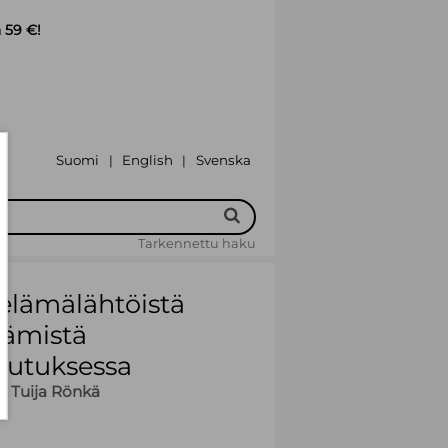
 59 €!
Suomi
English
Svenska
|
|
Tarkennettu haku
öelämälähtöistä
tämistä
ulutuksessa
o
,
Tuija Rönkä