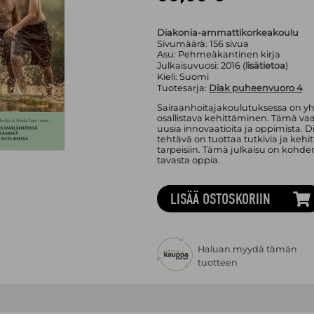
Diakonia-ammattikorkeakoulu
Sivumäärä:
156
sivua
Asu:
Pehmeäkantinen kirja
Julkaisuvuosi:
2016 (
lisätietoa
)
Kieli:
Suomi
Tuotesarja:
Diak puheenvuoro 4
Sairaanhoitajakoulutuksessa on y
osallistava kehittäminen. Tämä vaat
uusia innovaatioita ja oppimista
tehtävä on tuottaa tutkivia ja kehi
tarpeisiin. Tämä julkaisu on kohde
tavasta oppia.
LISÄÄ OSTOSKORIIN
Haluan myydä tämän
tuotteen