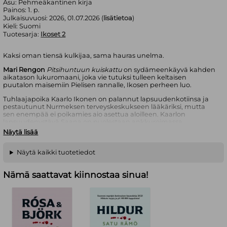
Asu:
Pehmeäkantinen kirja
Painos:
1. p.
Julkaisuvuosi:
2026, 01.07.2026 (
lisätietoa
)
Kieli:
Suomi
Tuotesarja:
Ikoset 2
Kaksi oman tiensä kulkijaa, sama hauras unelma.
Mari Rengon
Pitsihuntuun kuiskattu
on sydämeenkäyvä kahden
aikatason lukuromaani, joka vie tutuksi tulleen keltaisen
puutalon maisemiin Pielisen rannalle, Ikosen perheen luo.
Tuhlaajapoika Kaarlo Ikonen on palannut lapsuudenkotiinsa ja
pestautunut Nurmeksen terveyskeskukseen lääkäriksi, mutta
sen enempää ei poikamies aio asettua aloilleen. Kaarlon
lapsuudenystävä Saana on puolestaan ankkuroimassa
elämäänsä tavoitteenaan itsellinen äitiys. Mutta miten käy, kun
Näytä lisää
Saana tarvitsee tukea tuuliviirin lailla heiluvalta ystävältään?
Vuonna 1939 Nurmeksen sotasairaalan hoitajatar Elsi Uotila on
Näytä kaikki tuotetiedot
raskaana, yksin. Ystävä kannustaa hankkiutumaan eroon
aviottomasta lapsesta, mutta siihen Elsi ei pysty. Jääkö hänelle
Nämä saattavat kiinnostaa sinua!
mitään muuta vaihtoehtoa kuin löytää aviomies ennen
salaisuuden paljastumista? Sodan kylväessä tuhoaan Elsi kuiskaa
hauraimman haaveensa pitsihuntuun ja tekee päätöksensä.
Ikoset-sarjan toinen osa
Pitsihuntuun kuiskattu
on suurten
tunteiden lukuromaani, jossa naisten on unelmiensa vuoksi
kysyttävä, ovatko kaikki keinot todella sallittuja sodassa ja
rakkaudessa.