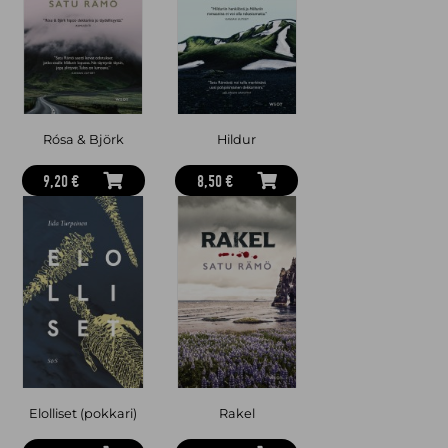
Mari Renko
(s. 1994) on kuopiolainen kirjailija, joka on aktiivinen
kirjasomettaja ja pitää kirjoitusaiheista blogia nimeltä Rivien
välissä. Renko on ammentanut Ikoset-kirjasarjaansa inspiraatiota
mummolakesistä Pohjois-Karjalassa sekä turhautumisestaan
rakkausromaanien yksioikoisiin miehiin.
Pitsihuntuun kuiskattu
on sarjan toinen osa. Lisää Ikosen perheen tarinoita on luvassa
vuonna 2026.
Rósa & Björk
Hildur
9,20 €
8,50 €
Elolliset (pokkari)
Rakel