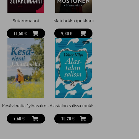
Sotaromaani
Matriarkka (pokkari)
11,50 €
9,30 €
Kesävieraita Jylhäsalmella (pokkari)
Alastalon salissa (pokkari)
9,60 €
10,20 €