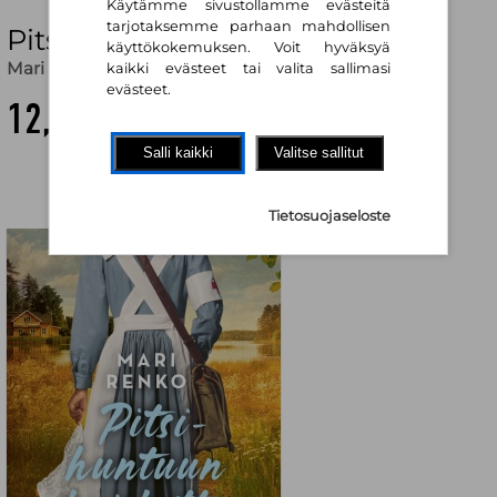
Käytämme sivustollamme evästeitä
tarjotaksemme parhaan mahdollisen
Pitsihuntuun kuiskattu
käyttökokemuksen. Voit hyväksyä
Mari Renko
kaikki evästeet tai valita sallimasi
evästeet.
12,00 €
Salli kaikki
Valitse sallitut
Tietosuojaseloste