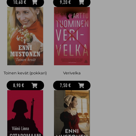
10,60 €
9,20 €
Toinen kevät (pokkari)
Verivelka
8,90 €
7,50 €