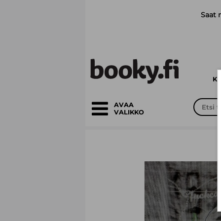
Siirry pääsisältöön
Saat 
K
AVAA
VALIKKO