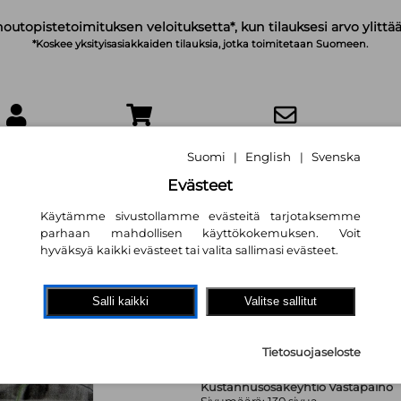
noutopistetoimituksen veloituksetta*, kun tilauksesi arvo ylittää
*Koskee yksityisasiakkaiden tilauksia, jotka toimitetaan Suomeen.
IRJAUDU
OSTOSKORI
TILAA UUTISKIRJE
Suomi
English
Svenska
|
|
Evästeet
Käytämme sivustollamme evästeitä tarjotaksemme
parhaan mahdollisen käyttökokemuksen. Voit
hyväksyä kaikki evästeet tai valita sallimasi evästeet.
Syöpäkapina : irti
Mari Toivanen
,
Sirpa Wrede
Salli kaikki
Valitse sallitut
21,00 €
Tietosuojaseloste
Kustannusosakeyhtiö Vastapaino