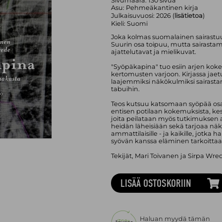
Sivumäärä:
130
sivua
Asu:
Pehmeäkantinen kirja
Julkaisuvuosi:
2026 (
lisätietoa
)
Kieli:
Suomi
Joka kolmas suomalainen sairastuu
Suurin osa toipuu, mutta sairastami
ajattelutavat ja mielikuvat.
"Syöpäkapina" tuo esiin arjen koke
kertomusten varjoon. Kirjassa jaet
laajemmiksi näkökulmiksi sairastami
tabuihin.
Teos kutsuu katsomaan syöpää os
entisen potilaan kokemuksista, kes
joita peilataan myös tutkimuksen a
heidän läheisiään sekä tarjoaa n
ammattilaisille - ja kaikille, jot
syövän kanssa eläminen tarkoittaa
Tekijät, Mari Toivanen ja Sirpa Wred
LISÄÄ OSTOSKORIIN
Haluan myydä tämän