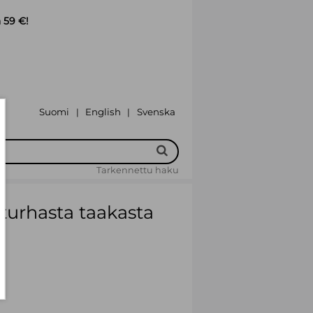
 59 €!
Suomi
English
Svenska
|
|
Tarkennettu haku
 turhasta taakasta