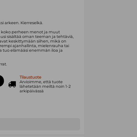
ksi arkeen. Kierreselkä.
a koko perheen menot ja muut
usi sisältää oman teeman ja tehtäviä,
tavat keskittymään siihen, mikä on
parempi ajanhallinta, mielenrauha tai
ja tuo elämääsi enemmän iloa ja
rat.
Tilaustuote
Arvioimme, että tuote
lähetetään meiltä noin 1-2
arkipäivässä