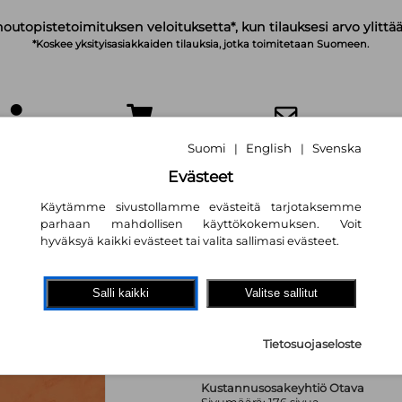
noutopistetoimituksen veloituksetta*, kun tilauksesi arvo ylittää
*Koskee yksityisasiakkaiden tilauksia, jotka toimitetaan Suomeen.
IRJAUDU
OSTOSKORI
TILAA UUTISKIRJE
Suomi
English
Svenska
|
|
Evästeet
Käytämme sivustollamme evästeitä tarjotaksemme
parhaan mahdollisen käyttökokemuksen. Voit
hyväksyä kaikki evästeet tai valita sallimasi evästeet.
Arjen onni plann
Salli kaikki
Valitse sallitut
Maria Kangaskortet
22,00 €
Tietosuojaseloste
Kustannusosakeyhtiö Otava