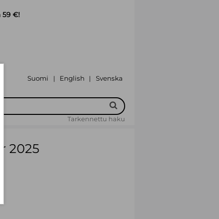
 59 €!
Suomi
English
Svenska
|
|
Tarkennettu haku
er 2025