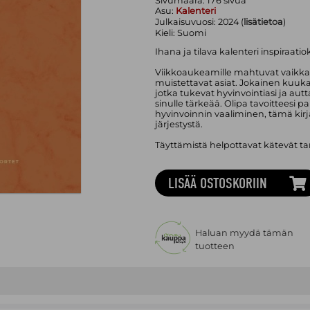
Sivumäärä:
176
sivua
Asu:
Kalenteri
Julkaisuvuosi:
2024 (
lisätietoa
)
Kieli:
Suomi
Ihana ja tilava kalenteri inspiraatio
Viikkoaukeamille mahtuvat vaikk
muistettavat asiat. Jokainen kuuka
jotka tukevat hyvinvointiasi ja aut
sinulle tärkeää. Olipa tavoitteesi 
hyvinvoinnin vaaliminen, tämä kir
järjestystä.
Täyttämistä helpottavat kätevät tar
LISÄÄ OSTOSKORIIN
Haluan myydä tämän
tuotteen