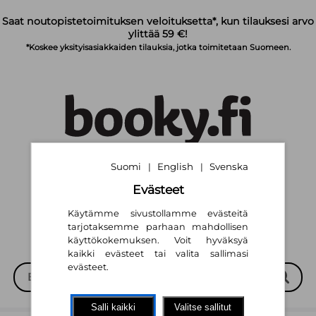
Siirry pääsisältöön
Saat noutopistetoimituksen veloituksetta*, kun tilauksesi arvo
ylittää 59 €!
*Koskee yksityisasiakkaiden tilauksia, jotka toimitetaan Suomeen.
Suomi
English
Svenska
|
|
Suomi
English
Svenska
|
|
Evästeet
Käytämme sivustollamme evästeitä
tarjotaksemme parhaan mahdollisen
käyttökokemuksen. Voit hyväksyä
kaikki evästeet tai valita sallimasi
evästeet.
Salli kaikki
Valitse sallitut