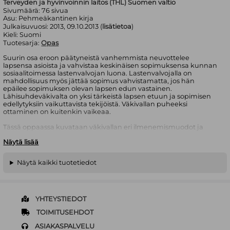
Terveyden ja hyvinvoinnin laitos (THL) Suomen valtio
Sivumäärä:
76
sivua
Asu:
Pehmeäkantinen kirja
Julkaisuvuosi:
2013, 09.10.2013 (
lisätietoa
)
Kieli:
Suomi
Tuotesarja:
Opas
Suurin osa eroon päätyneistä vanhemmista neuvottelee
lapsensa asioista ja vahvistaa keskinäisen sopimuksensa kunnan
sosiaalitoimessa lastenvalvojan luona. Lastenvalvojalla on
mahdollisuus myös jättää sopimus vahvistamatta, jos hän
epäilee sopimuksen olevan lapsen edun vastainen.
Lähisuhdeväkivalta on yksi tärkeistä lapsen etuun ja sopimisen
edellytyksiin vaikuttavista tekijöistä. Väkivallan puheeksi
ottaminen on kuitenkin vaikeaa.
Tässä oppaassa kuvataan väkivallan eri ilmenemismuodot ja
miten valtasuhteen epätasapaino, käytetyn väkivallan muodot
Näytä lisää
sekä väkivallan toistuvuus ja pitkäkestoisuus vaikuttavat perheen
dynamiikkaan. Oppaassa kerrotaan miten väkivalta voi vaikuttaa
lapsen huoltoa ja tapaamisoikeutta koskeviin sopimuksiin,
Näytä kaikki tuotetiedot
millaisia keinoja viranomaisilla on käytettävissä väkivaltaan
puuttumiseen ja perheen tilanteen rauhoittamiseen sekä miten
lapsen huoltoa ja tapaamisoikeutta koskevat asiat ratkaistaan, jos
niistä sopiminen ei ole mahdollista. Väkivallan puheeksi
ottamiseen ja sen käsittelyyn neuvottelun yhteydessä annetaan
YHTEYSTIEDOT
käytännön työkaluja.
TOIMITUSEHDOT
Opas soveltuu lastenvalvojien lisäksi lastensuojelun ja
ASIAKASPALVELU
perheneuvolan työntekijöille, lasten huolto- ja riita-asioita