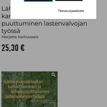
Lähisuhdeväkivallan
Tietosuojaseloste
kartoittaminen ja siihen
puuttuminen lastenvalvojan
työssä
Marjatta Karhuvaara
25,30 €