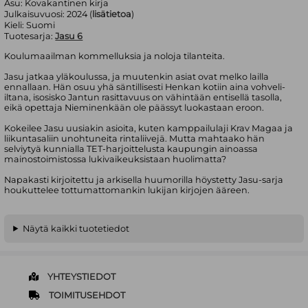
Asu:
Kovakantinen kirja
Julkaisuvuosi:
2024 (
lisätietoa
)
Kieli:
Suomi
Tuotesarja:
Jasu 6
Koulumaailman kommelluksia ja noloja tilanteita.
Jasu jatkaa yläkoulussa, ja muutenkin asiat ovat melko lailla
ennallaan. Hän osuu yhä säntillisesti Henkan kotiin aina vohveli-
iltana, isosisko Jantun rasittavuus on vähintään entisellä tasolla,
eikä opettaja Nieminenkään ole päässyt luokastaan eroon.
Kokeilee Jasu uusiakin asioita, kuten kamppailulaji Krav Magaa ja
liikuntasaliin unohtuneita rintaliivejä. Mutta mahtaako hän
selviytyä kunnialla TET-harjoittelusta kaupungin ainoassa
mainostoimistossa lukivaikeuksistaan huolimatta?
Napakasti kirjoitettu ja arkisella huumorilla höystetty Jasu-sarja
houkuttelee tottumattomankin lukijan kirjojen ääreen.
Näytä kaikki tuotetiedot
YHTEYSTIEDOT
TOIMITUSEHDOT