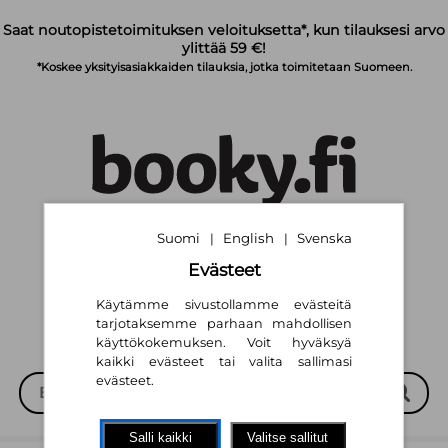
Siirry pääsisältöön
Saat noutopistetoimituksen veloituksetta*, kun tilauksesi arvo
ylittää 59 €!
*Koskee yksityisasiakkaiden tilauksia, jotka toimitetaan Suomeen.
Suomi
English
Svenska
|
|
Suomi
English
Svenska
|
|
Evästeet
Käytämme sivustollamme evästeitä
tarjotaksemme parhaan mahdollisen
käyttökokemuksen. Voit hyväksyä
kaikki evästeet tai valita sallimasi
evästeet.
Salli kaikki
Valitse sallitut