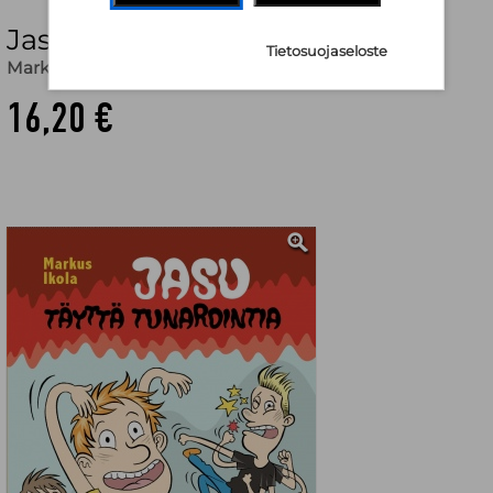
Jasu - täyttä tunarointia
Tietosuojaseloste
Markus Ikola
,
Jii Roikonen (kuv.)
16,20 €