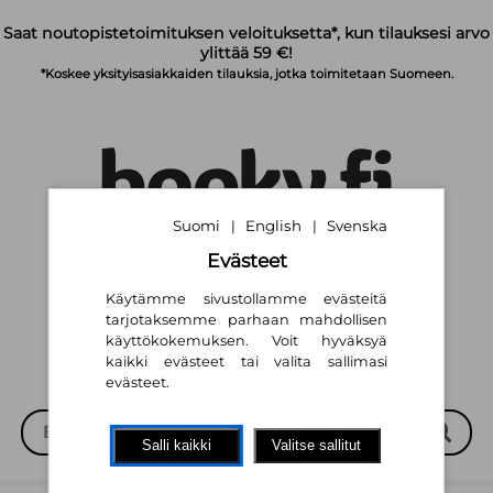
Siirry pääsisältöön
Saat noutopistetoimituksen veloituksetta*, kun tilauksesi arvo
ylittää 59 €!
*Koskee yksityisasiakkaiden tilauksia, jotka toimitetaan Suomeen.
Suomi
English
Svenska
|
|
Evästeet
Suomi
English
Svenska
|
|
Käytämme sivustollamme evästeitä
tarjotaksemme parhaan mahdollisen
käyttökokemuksen. Voit hyväksyä
kaikki evästeet tai valita sallimasi
evästeet.
Salli kaikki
Valitse sallitut