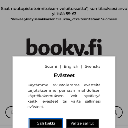
Siirry pääsisältöön
Saat noutopistetoimituksen veloituksetta*, kun tilauksesi arvo
ylittää 59 €!
*Koskee yksityisasiakkaiden tilauksia, jotka toimitetaan Suomeen.
Suomi
English
Svenska
|
|
Suomi
English
Svenska
|
|
Evästeet
Käytämme sivustollamme evästeitä
tarjotaksemme parhaan mahdollisen
käyttökokemuksen. Voit hyväksyä
kaikki evästeet tai valita sallimasi
evästeet.
Salli kaikki
Valitse sallitut