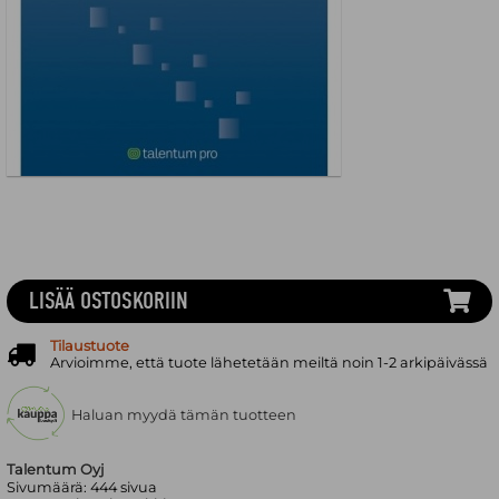
LISÄÄ OSTOSKORIIN
Tilaustuote
Arvioimme, että tuote lähetetään meiltä noin 1-2 arkipäivässä
Haluan myydä tämän tuotteen
Talentum Oyj
Sivumäärä:
444
sivua