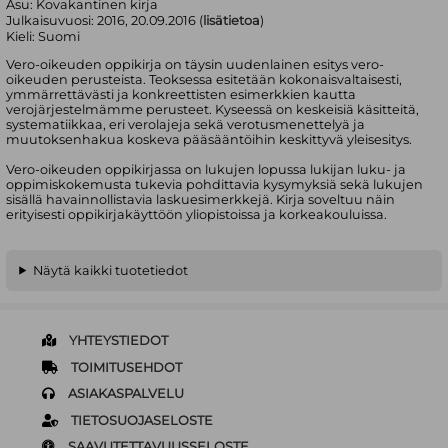
Asu:
Kovakantinen kirja
Julkaisuvuosi:
2016, 20.09.2016 (
lisätietoa
)
Kieli:
Suomi
Vero-oikeuden oppikirja on täysin uudenlainen esitys vero-
oikeuden perusteista. Teoksessa esitetään kokonaisvaltaisesti,
ymmärrettävästi ja konkreettisten esimerkkien kautta
verojärjestelmämme perusteet. Kyseessä on keskeisiä käsitteitä,
systematiikkaa, eri verolajeja sekä verotusmenettelyä ja
muutoksenhakua koskeva pääsääntöihin keskittyvä yleisesitys.
Vero-oikeuden oppikirjassa on lukujen lopussa lukijan luku- ja
oppimiskokemusta tukevia pohdittavia kysymyksiä sekä lukujen
sisällä havainnollistavia laskuesimerkkejä. Kirja soveltuu näin
erityisesti oppikirjakäyttöön yliopistoissa ja korkeakouluissa.
Näytä kaikki tuotetiedot
YHTEYSTIEDOT
TOIMITUSEHDOT
ASIAKASPALVELU
TIETOSUOJASELOSTE
SAAVUTETTAVUUSSELOSTE