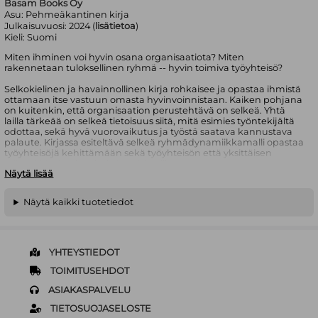
Basam Books Oy
Asu:
Pehmeäkantinen kirja
Julkaisuvuosi:
2024 (
lisätietoa
)
Kieli:
Suomi
Miten ihminen voi hyvin osana organisaatiota? Miten
rakennetaan tuloksellinen ryhmä -- hyvin toimiva työyhteisö?
Selkokielinen ja havainnollinen kirja rohkaisee ja opastaa ihmistä
ottamaan itse vastuun omasta hyvinvoinnistaan. Kaiken pohjana
on kuitenkin, että organisaation perustehtävä on selkeä. Yhtä
lailla tärkeää on selkeä tietoisuus siitä, mitä esimies työntekijältä
odottaa, sekä hyvä vuorovaikutus ja työstä saatava kannustava
palaute. Kirjassa esiteltävä selkeä ryhmädynamiikkamalli opastaa
työyhteisöjä kehittämään sekä työyhteisön että yksittäisen
työntekijän hyvinvointia ja tuloksellisuutta.
Näytä lisää
Matti Nokela on koulutukseltaan erityisopettaja ja johdon ja
henkilöstön työnohjaaja. Hän on työskennellyt
Näytä kaikki tuotetiedot
nuorisopsykiatrisen sairaalan erityisopettajana ja rehtorina ja
toiminut yli 30 vuotta työnohjaajana, työhyvinvointivalmentajana
sekä kriisikouluttajana työpaikoilla.
YHTEYSTIEDOT
TOIMITUSEHDOT
ASIAKASPALVELU
TIETOSUOJASELOSTE