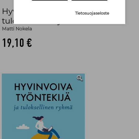
Hyvinvoiva työntekijä ja
Tietosuojaseloste
tuloksellinen ryhmä
Matti Nokela
19,10 €