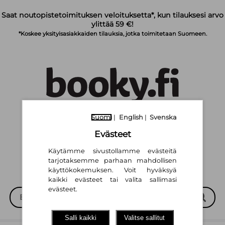
Siirry pääsisältöön
Saat noutopistetoimituksen veloituksetta*, kun tilauksesi arvo
ylittää 59 €!
*Koskee yksityisasiakkaiden tilauksia, jotka toimitetaan Suomeen.
Suomi
|
English
|
Svenska
Suomi
English
Svenska
|
|
Evästeet
Käytämme sivustollamme evästeitä
tarjotaksemme parhaan mahdollisen
käyttökokemuksen. Voit hyväksyä
kaikki evästeet tai valita sallimasi
evästeet.
Salli kaikki
Valitse sallitut