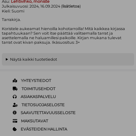
Asu:
Lehtivihko, moniste
Julkaisuvuosi:
2024, 16.09.2024 (
lisätietoa
)
Kieli:
Suomi
Tarrakirja.
Koristele aukeamat hienoilla kohotarroilla! Mitä kaikkea kirjassa
tapahtuukaan? Sen voit itse päättää valitsemalla tarrat ja
asettelemalla ne haluamillesi paikoille. Kirjan mukana tulevat
tarrat ovat kivan paksuja. Ikäsuositus: 3+
Näytä kaikki tuotetiedot
YHTEYSTIEDOT
TOIMITUSEHDOT
ASIAKASPALVELU
TIETOSUOJASELOSTE
SAAVUTETTAVUUSSELOSTE
MAKSUTAVAT
EVÄSTEIDEN HALLINTA