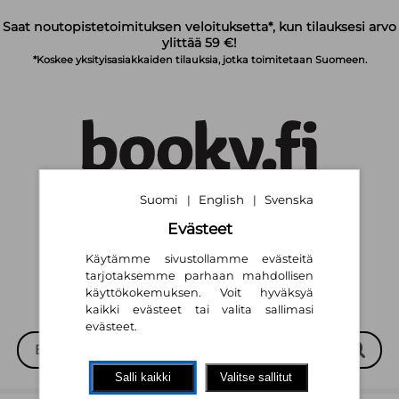
Siirry pääsisältöön
Saat noutopistetoimituksen veloituksetta*, kun tilauksesi arvo
ylittää 59 €!
*Koskee yksityisasiakkaiden tilauksia, jotka toimitetaan Suomeen.
Suomi
English
Svenska
|
|
Suomi
English
Svenska
|
|
Evästeet
Käytämme sivustollamme evästeitä
tarjotaksemme parhaan mahdollisen
käyttökokemuksen. Voit hyväksyä
kaikki evästeet tai valita sallimasi
evästeet.
Salli kaikki
Valitse sallitut