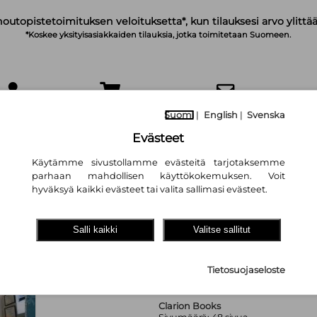
noutopistetoimituksen veloituksetta*, kun tilauksesi arvo ylittää
*Koskee yksityisasiakkaiden tilauksia, jotka toimitetaan Suomeen.
IRJAUDU
OSTOSKORI
TILAA UUTISKIRJE
Suomi
|
English
|
Svenska
Evästeet
Käytämme sivustollamme evästeitä tarjotaksemme
parhaan mahdollisen käyttökokemuksen. Voit
hyväksyä kaikki evästeet tai valita sallimasi evästeet.
I Want to Be a Ve
Salli kaikki
Valitse sallitut
Stephanie Maze
36,80 €
Tietosuojaseloste
Clarion Books