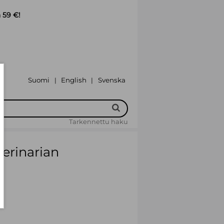
 59 €!
Suomi
English
Svenska
|
|
Tarkennettu haku
terinarian