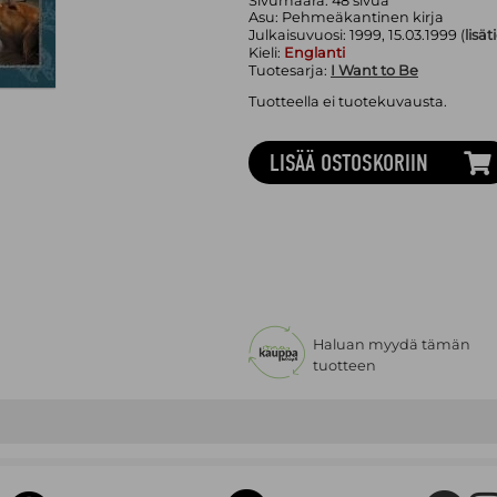
Sivumäärä:
48
sivua
Asu:
Pehmeäkantinen kirja
Julkaisuvuosi:
1999, 15.03.1999 (
lisät
Kieli:
Englanti
Tuotesarja:
I Want to Be
Tuotteella ei tuotekuvausta.
LISÄÄ OSTOSKORIIN
Haluan myydä tämän
tuotteen