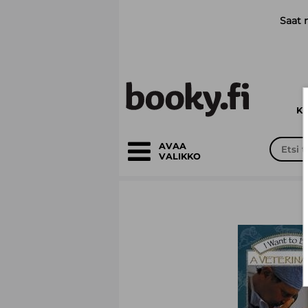
Siirry pääsisältöön
Saat 
K
AVAA
VALIKKO