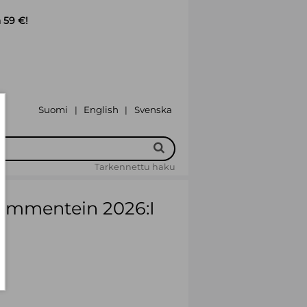
 59 €!
Suomi
English
Svenska
|
|
Tarkennettu haku
kommentein 2026:I