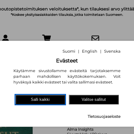
noutopistetoimituksen veloituksetta*, kun tilauksesi arvo ylittää
*Koskee yksityisasiakkaiden tilauksia, jotka toimitetaan Suomeen.
IRJAUDU
OSTOSKORI
TILAA UUTISKIRJE
Suomi
English
Svenska
|
|
Evästeet
Käytämme sivustollamme evästeitä tarjotaksemme
parhaan mahdollisen käyttökokemuksen. Voit
hyväksyä kaikki evästeet tai valita sallimasi evästeet.
KKO:n ratkaisut 
Mia Hoffrén (toim.)
Salli kaikki
Valitse sallitut
130,70 €
Tietosuojaseloste
Alma Insights