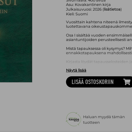
Sivumäärä:
400
sivua
Asu:
Kovakantinen kirja
Julkaisuvuosi:
2026 (
lisätietoa
)
Kieli:
Suomi
Vuosittain kahtena niteenä ilmest
luotettavana oikeustapauskomme
Osa I sisältää vuoden ensimmäisell
asiantuntijoiden perusteellisesti a
Mistä tapauksessa oli kysymys? Mihin
ennakkotapauksena mahdollisesti
Kirjasta löydät tapausselosteiden 
viitteet kuhunkin tapaukseen liittyvä
Näytä lisää
aiemmasta ratkaisukäytännöstä se
tapausten sijoittamisesta Suomen L
oikeudenalasta vastaa oma osastov
LISÄÄ OSTOSKORIIN
ovat omien oikeudenalojensa tunn
kirjoittajakuntaan kuuluu myös mui
osastovastaavat ovat kutsuneet k
Haluan myydä tämän
tuotteen