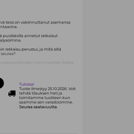
yvä teos on vakiinnuttanut asemansa
ntaarina.
ä puoliskolla annetut ratkaisut
nalysoimina.
 ratkaisu perustui, ja mitä siitä
 seuraa?
ja asiantuntijoiden kommenttien lisäksi
stä kirjallisuudesta, esitöistä ja
kä kattava asiahakemiston ja tiedot
aki -kirjoihin. Kustakin
astaavansa. Kaikki osastovastaavat
Tulossa!
ustettuja huippunimiä. Teoksen
Tuote ilmestyy 25.10.2026. Voit
ta asiantuntijoita, jotka
tehdä tilauksen heti ja
ommentoimaan yksittäisiä tapauksia.
toimitamme tuotteen kun
saamme sen varastoomme.
Seuraa saatavuutta
.