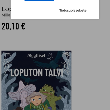
Loputon talvi : myyttiset 1
Tietosuojaseloste
Miila Westin
20,10 €