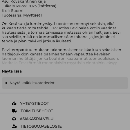
Asu:
Kovakantinen kirja
Julkaisuvuosi:
2023 (
lisätietoa
)
Kieli:
Suomi
Tuotesarja:
Myyttiset 1
On Kesäkuu ja lumimyrsky. Luonto on mennyt sekaisin, eikä
kukaan tiedä mitä tehdä. 10-vuotias Eevi palaa kotiin vaarinsa
hautajaisista ja törmää talvisessa metsässä ohran haltijaan. Eevi
saa selville, mikä on kummallisen sään takana, ja jos jotain ei
tehdä ja pian, talvi voi jatkua ikuisesti.
Eevi tempautuu mukaan taianomaiseen seikkailuun sekalaisen
haltiajoukkion kanssa päämääränään vapauttaa keväisen
luonnon herättäjä, jonka Louhi on kaapannut tuonpuoleiseen.
Matkalla Eevi törmää monenlaisiin myyttisiin olentoihin, eksyy
metsänpeittoon ja pujahtaa viimein loven kautta Tuonelaan,
Näytä lisää
sielulintujen lepopaikkaan.
Myyttiset on muinaista itämerensuomalaista kansan perinnettä
Näytä kaikki tuotetiedot
lapsille tutuksi tuova sarjakuvaromaanisarja, jonka ensimmäinen
osa tutustuttaa lukijat viljakasvien haltijoihin, maahisiin ja
menninkäisiin sekä Sämpsä Pellervoiseen. Samalla se on
kertomus luonnon tasapainon horjumisesta ja luopumisen
vaikeudesta.
YHTEYSTIEDOT
Miila Westin (s. 1987) on Oulussa kasvanut helsinkiläinen kuvittaja,
TOIMITUSEHDOT
graafikko ja sarjakuvataiteilija, joka on maisteriopinnoissaan
ASIAKASPALVELU
tutkinut suomalaisen myytistön visuaalisuutta. Loputon talvi on
hänen esikoisteoksensa.
TIETOSUOJASELOSTE
Ikäsuositus 9-12 v.