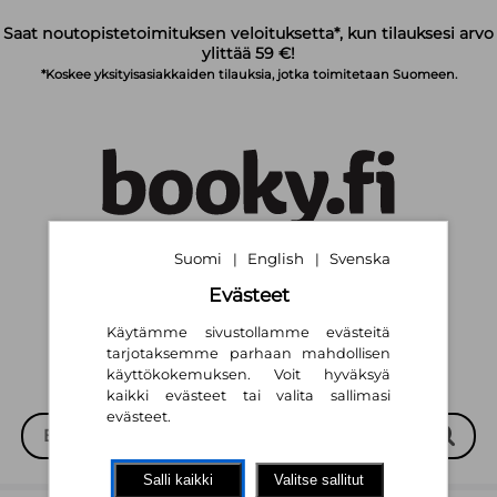
Siirry pääsisältöön
Saat noutopistetoimituksen veloituksetta*, kun tilauksesi arvo
ylittää 59 €!
*Koskee yksityisasiakkaiden tilauksia, jotka toimitetaan Suomeen.
Suomi
English
Svenska
|
|
Suomi
English
Svenska
|
|
Evästeet
Käytämme sivustollamme evästeitä
tarjotaksemme parhaan mahdollisen
käyttökokemuksen. Voit hyväksyä
kaikki evästeet tai valita sallimasi
evästeet.
Salli kaikki
Valitse sallitut