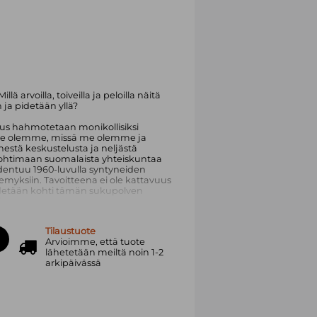
ä arvoilla, toiveilla ja peloilla näitä
 ja pidetään yllä?
uus hahmotetaan monikollisiksi
tä me olemme, missä me olemme ja
ä keskustelusta ja neljästä
 pohtimaan suomalaista yhteiskuntaa
dentuu 1960-luvulla syntyneiden
myksiin. Tavoitteena ei ole kattavuus
a edetään kohti tämän sukupolven
suudesta.
 Esa Kirkkopelto, Kristiina Kouros,
Tilaustuote
ponen, Jussi Murtovuori, Patsy Nakell,
Arvioimme, että tuote
a Tere Vadén. Keskusteluissa sivutaan
lähetetään meiltä noin 1-2
veita.
arkipäivässä
teen tohtori ja työskentelee kuvataiteen
in yliopistossa. Hän on toiminut
kuraattorina ja Kuvataideakatemian