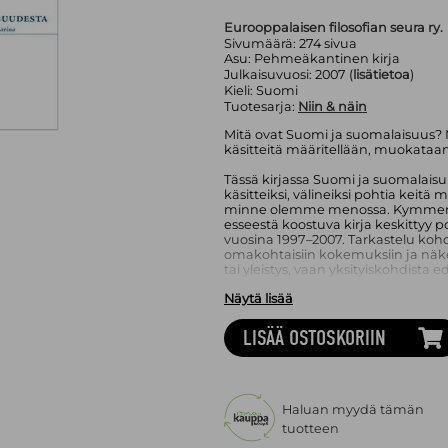
Eurooppalaisen filosofian seura ry.
Sivumäärä:
274
sivua
Asu:
Pehmeäkantinen kirja
Julkaisuvuosi:
2007 (
lisätietoa
)
Kieli:
Suomi
Tuotesarja:
Niin & näin
Mitä ovat Suomi ja suomalaisuus? Mill
käsitteitä määritellään, muokataan
Tässä kirjassa Suomi ja suomalais
käsitteiksi, välineiksi pohtia kei
minne olemme menossa. Kymmenest
esseestä koostuva kirja keskittyy
vuosina 1997–2007. Tarkastelu koh
omakohtaisiin kokemuksiin ja näke
tai yleistys, vaan yksityiskohdist
kokemuksia Suomesta ja suomalai
Näytä lisää
Haastateltavina ovat Petri Juvonen,
Maiju Lehmijoki-Gardner, Päivi Lip
LISÄÄ OSTOSKORIIN
Saska Snellman, Teija Tiilikainen j
arkea ja mielikuvia, asenteita ja toi
Mika Hannula (s. 1967) on valtiotie
tutkimuksen professorina Göteborg
Haluan myydä tämän
luennoitsijana, taidekriitikkona, 
tuotteen
rehtorina.