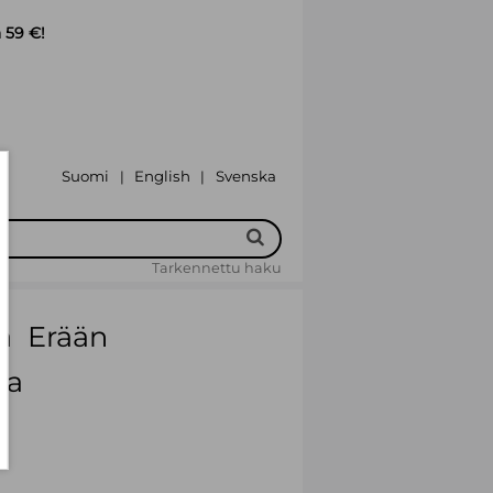
 59 €!
Suomi
English
Svenska
|
|
Tarkennettu haku
  Erään
na