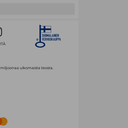
ksiin kuuluvat Kaikki tai ei mitään –
alinen kulttuuri (2003), Kolmas tila –
ökohtana (2001) ja Otsikko uusiksi
Tere Vadénin kanssa).
ITÄ
 miljoonaa ulkomaista teosta.