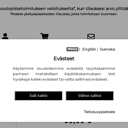
noutopistetoimituksen veloituksetta*, kun tilauksesi arvo ylittää
*Koskee yksityisasiakkaiden tilauksia, jotka toimitetaan Suomeen.
IRJAUDU
OSTOSKORI
TILAA UUTISKIRJE
Suomi
|
English
|
Svenska
Evästeet
Käytämme sivustollamme evästeitä tarjotaksemme
parhaan mahdollisen käyttökokemuksen. Voit
hyväksyä kaikki evästeet tai valita sallimasi evästeet.
Suomalaisuudesta
Salli kaikki
Valitse sallitut
sukupuolven tari
Mika Hannula
Tietosuojaseloste
30,80 €