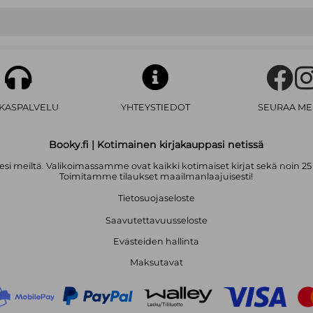
Hannulan aiemmin julkaistuihin teo
Kriittinen teoria, nykytaide ja visua
Väärinymmärtäminen eettisenä läht
(2003, yhdessä Juha Suorannan ja 
AKASPALVELU
YHTEYSTIEDOT
SEURAA ME
Booky.fi | Kotimainen kirjakauppasi netissä
i meiltä. Valikoimassamme ovat kaikki kotimaiset kirjat sekä noin 25
Toimitamme tilaukset maailmanlaajuisesti!
Tietosuojaseloste
Saavutettavuusseloste
Evästeiden hallinta
Maksutavat