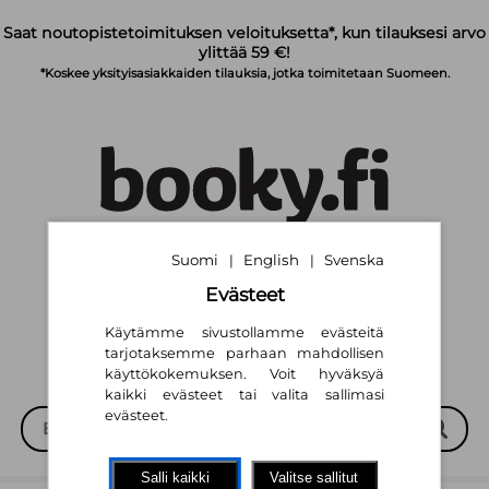
Siirry pääsisältöön
Saat noutopistetoimituksen veloituksetta*, kun tilauksesi arvo
ylittää 59 €!
*Koskee yksityisasiakkaiden tilauksia, jotka toimitetaan Suomeen.
Suomi
English
Svenska
|
|
Suomi
English
Svenska
|
|
Evästeet
Käytämme sivustollamme evästeitä
tarjotaksemme parhaan mahdollisen
käyttökokemuksen. Voit hyväksyä
kaikki evästeet tai valita sallimasi
evästeet.
Salli kaikki
Valitse sallitut