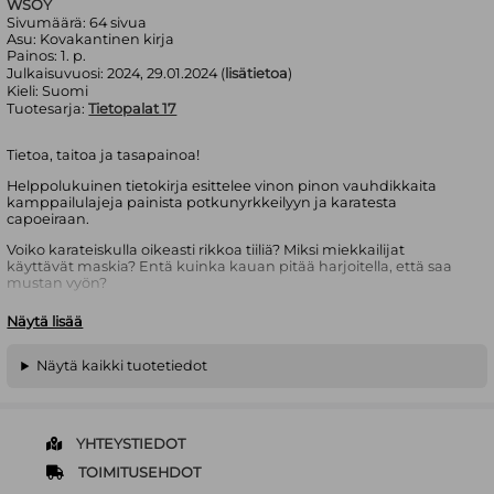
WSOY
Sivumäärä:
64
sivua
Asu:
Kovakantinen kirja
Painos:
1. p.
Julkaisuvuosi:
2024, 29.01.2024 (
lisätietoa
)
Kieli:
Suomi
Tuotesarja:
Tietopalat 17
Tietoa, taitoa ja tasapainoa!
Helppolukuinen tietokirja esittelee vinon pinon vauhdikkaita
kamppailulajeja painista potkunyrkkeilyyn ja karatesta
capoeiraan.
Voiko karateiskulla oikeasti rikkoa tiiliä? Miksi miekkailijat
käyttävät maskia? Entä kuinka kauan pitää harjoitella, että saa
mustan vyön?
Ihmiset ovat aina kamppailleet keskenään – leikillään tai
Näytä lisää
tosimielellä. Tämä hauskasti kuvitettu kirja kertoo monta
mielenkiintoista faktaa kamppailulajien säännöistä, tekniikasta ja
historiasta eri puolilta maailmaa. Suositun sarjan uusimman osan
Näytä kaikki tuotetiedot
tuhti tieto tarttuu lukijaan kuin judoka vastustajaansa!
Mikko Kalajoki
on julkaissut useita kiiteltyjä romaaneja ja
debytoinut lastenkirjailijana teoksella
Almus: Tännetuloa terve
.
YHTEYSTIEDOT
Ville Salonen
on kuvittaja ja graafikko, joka tunnetaan erityisesti
TOIMITUSEHDOT
ilmeikkäistä hahmokuvituksistaan ja kauniista värinkäytöstään.