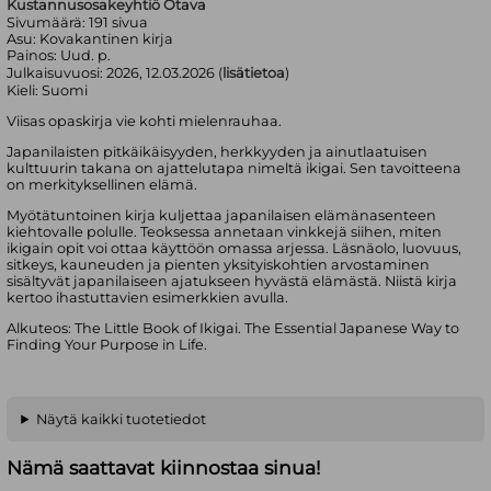
Kustannusosakeyhtiö Otava
Sivumäärä:
191
sivua
Asu:
Kovakantinen kirja
Painos:
Uud. p.
Julkaisuvuosi:
2026, 12.03.2026 (
lisätietoa
)
Kieli:
Suomi
Viisas opaskirja vie kohti mielenrauhaa.
Japanilaisten pitkäikäisyyden, herkkyyden ja ainutlaatuisen
kulttuurin takana on ajattelutapa nimeltä ikigai. Sen tavoitteena
on merkityksellinen elämä.
Myötätuntoinen kirja kuljettaa japanilaisen elämänasenteen
kiehtovalle polulle. Teoksessa annetaan vinkkejä siihen, miten
ikigain opit voi ottaa käyttöön omassa arjessa. Läsnäolo, luovuus,
sitkeys, kauneuden ja pienten yksityiskohtien arvostaminen
sisältyvät japanilaiseen ajatukseen hyvästä elämästä. Niistä kirja
kertoo ihastuttavien esimerkkien avulla.
Alkuteos: The Little Book of Ikigai. The Essential Japanese Way to
Finding Your Purpose in Life.
Näytä kaikki tuotetiedot
Nämä saattavat kiinnostaa sinua!