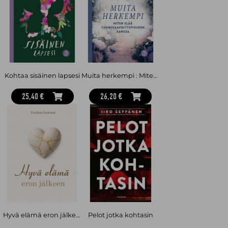
Kohtaa sisäinen lapsesi
Muita herkempi : Miten elää tunnehaavoittuvuuden kanssa
25,40 €
26,20 €
Hyvä elämä eron jälkeen
Pelot jotka kohtasin