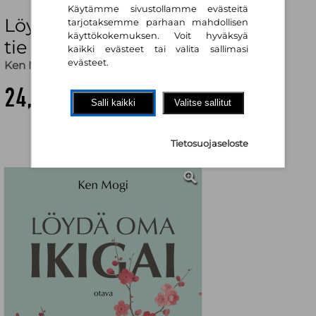
Käytämme sivustollamme evästeitä
Löydä oma ikigai : Japanilainen
tarjotaksemme parhaan mahdollisen
käyttökokemuksen. Voit hyväksyä
tie elämän voimaan
kaikki evästeet tai valita sallimasi
evästeet.
Ken Mogi
,
Katri Mäkinen (käänt.)
24,10 €
Salli kaikki
Valitse sallitut
Tietosuojaseloste