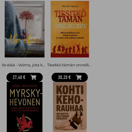
Ilo elää - Voima, jota kaipasit
Tiesitkö tämän onnellisuudesta? : mitä onnellisuus on, mistä se johtuu ja miten sitä voidaan edistää
27,40 €
30,20 €