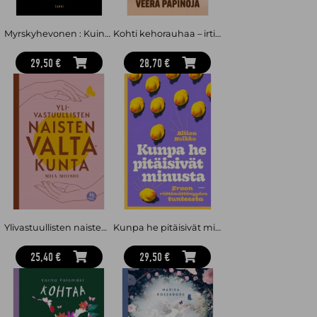
Myrskyhevonen : Kuinka lakkaat huolehtimasta ja opit syleilemään muutosta
Kohti kehorauhaa – irti dieettikulttuurin kahleista
29,50 €
28,70 €
Ylivastuullisten naisten valtakunta
Kunpa he pitäisivät minusta : Eroon riittämättömyyden tunteesta
25,40 €
29,50 €