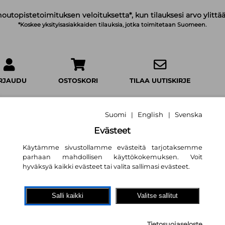
noutopistetoimituksen veloituksetta*, kun tilauksesi arvo ylittää
*Koskee yksityisasiakkaiden tilauksia, jotka toimitetaan Suomeen.
IRJAUDU
OSTOSKORI
TILAA UUTISKIRJE
Suomi
English
Svenska
|
|
Evästeet
Käytämme sivustollamme evästeitä tarjotaksemme
Muumin syntymä
parhaan mahdollisen käyttökokemuksen. Voit
hyväksyä kaikki evästeet tai valita sallimasi evästeet.
12,40 €
Salli kaikki
Valitse sallitut
WSOY
Sivumäärä:
32
sivua
Asu:
Kovakantinen kirja
Tietosuojaseloste