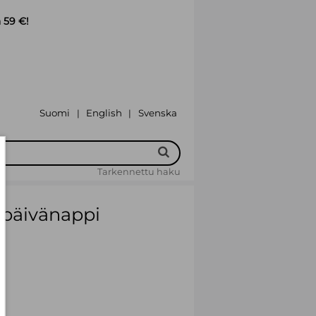
 59 €!
Suomi
English
Svenska
|
|
Tarkennettu haku
päivänappi