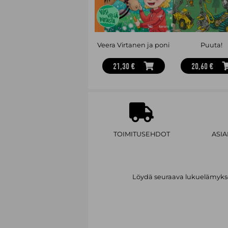
Veera Virtanen ja poni
Puuta!
21,30 €
20,60 €
TOIMITUSEHDOT
ASI
Löydä seuraava lukuelämykses