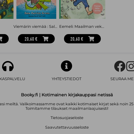
Viemärin viemää : Salagaattorit 2
Eemeli: Maailman vekkulein poika
20,60 €
20,60 €
AKASPALVELU
YHTEYSTIEDOT
SEURAA ME
Booky.fi | Kotimainen kirjakauppasi netissä
i meiltä. Valikoimassamme ovat kaikki kotimaiset kirjat sekä noin 25
Toimitamme tilaukset maailmanlaajuisesti!
Tietosuojaseloste
Saavutettavuusseloste