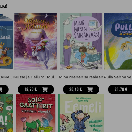
ua!
Kuuntele satu LAAMAT YÖKYLÄSSÄ -äänikirja 4-6 v
Musse ja Helium: Joulun taika
Minä menen sairaalaan
18,90 €
20,60 €
21,70 €