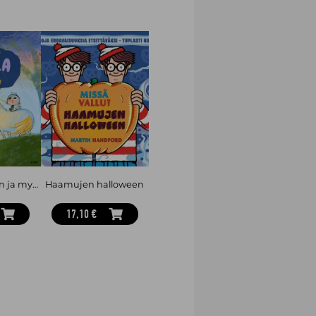
Pulla Vehnänen ja myrsky
Haamujen halloween
17,10 €