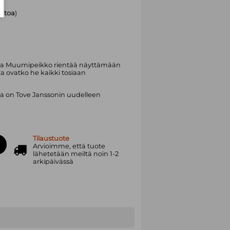
tietoa
)
ossa Muumipeikko rientää näyttämään
a ovatko he kaikki tosiaan
 on Tove Janssonin uudelleen
Tilaustuote
Arvioimme, että tuote
lähetetään meiltä noin 1-2
arkipäivässä