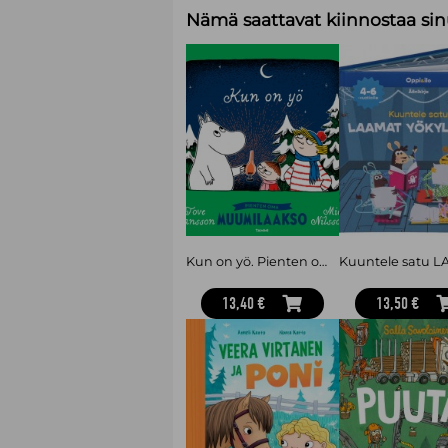
Nämä saattavat kiinnostaa sin
Kun on yö. Pienten oma Muumilaakso
13,40 €
13,50 €