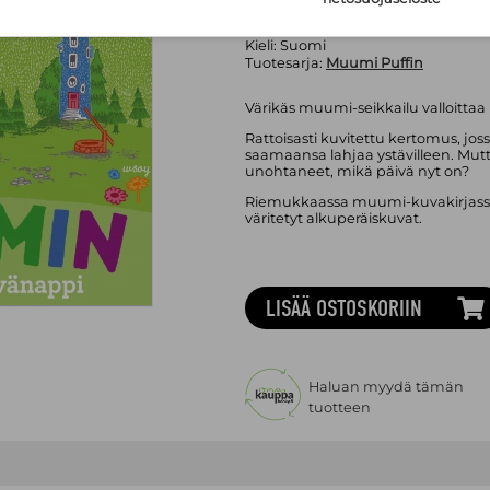
Painos:
4. p.
Julkaisuvuosi:
2025, 01.06.2010 (
lisä
Kieli:
Suomi
Tuotesarja:
Muumi Puffin
Värikäs muumi-seikkailu valloittaa
Rattoisasti kuvitettu kertomus, j
saamaansa lahjaa ystävilleen. Mutt
unohtaneet, mikä päivä nyt on?
Riemukkaassa muumi-kuvakirjassa
väritetyt alkuperäiskuvat.
LISÄÄ OSTOSKORIIN
Haluan myydä tämän
tuotteen