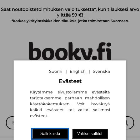
Siirry pääsisältöön
Saat noutopistetoimituksen veloituksetta*, kun tilauksesi arvo
ylittää 59 €!
*Koskee yksityisasiakkaiden tilauksia, jotka toimitetaan Suomeen.
Suomi
English
Svenska
|
|
Suomi
English
Svenska
|
|
Evästeet
Käytämme sivustollamme evästeitä
tarjotaksemme parhaan mahdollisen
käyttökokemuksen. Voit hyväksyä
kaikki evästeet tai valita sallimasi
evästeet.
Salli kaikki
Valitse sallitut