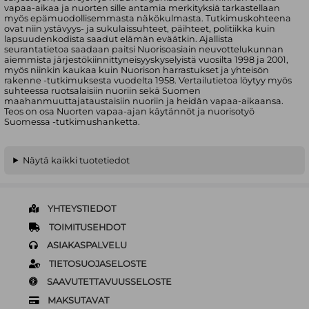
vapaa-aikaa ja nuorten sille antamia merkityksiä tarkastellaan
myös epämuodollisemmasta näkökulmasta. Tutkimuskohteena
ovat niin ystävyys- ja sukulaissuhteet, päihteet, politiikka kuin
lapsuudenkodista saadut elämän eväätkin. Ajallista
seurantatietoa saadaan paitsi Nuorisoasiain neuvottelukunnan
aiemmista järjestökiinnittyneisyyskyselyistä vuosilta 1998 ja 2001,
myös niinkin kaukaa kuin Nuorison harrastukset ja yhteisön
rakenne -tutkimuksesta vuodelta 1958. Vertailutietoa löytyy myös
suhteessa ruotsalaisiin nuoriin sekä Suomen
maahanmuuttajataustaisiin nuoriin ja heidän vapaa-aikaansa.
Teos on osa Nuorten vapaa-ajan käytännöt ja nuorisotyö
Suomessa -tutkimushanketta.
Näytä kaikki tuotetiedot
YHTEYSTIEDOT
TOIMITUSEHDOT
ASIAKASPALVELU
TIETOSUOJASELOSTE
SAAVUTETTAVUUSSELOSTE
MAKSUTAVAT