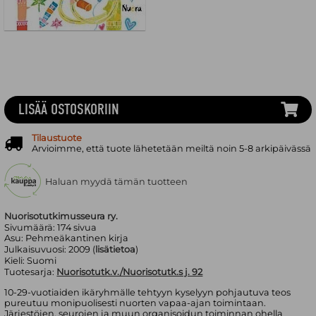
LISÄÄ OSTOSKORIIN
Tilaustuote
Arvioimme, että tuote lähetetään meiltä noin 5-8 arkipäivässä
Haluan myydä tämän tuotteen
Nuorisotutkimusseura ry.
Sivumäärä:
174
sivua
Asu:
Pehmeäkantinen kirja
Julkaisuvuosi:
2009 (
lisätietoa
)
Kieli:
Suomi
Tuotesarja:
Nuorisotutk.v./Nuorisotutk.s j. 92
10-29-vuotiaiden ikäryhmälle tehtyyn kyselyyn pohjautuva teos
pureutuu monipuolisesti nuorten vapaa-ajan toimintaan.
Järjestöjen, seurojen ja muun organisoidun toiminnan ohella