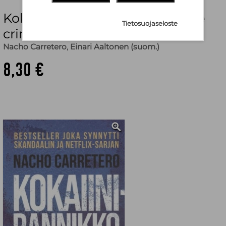
Kokaiinirannikko (pokkari) : true
Tietosuojaseloste
crime
Nacho Carretero
,
Einari Aaltonen (suom.)
8,30 €