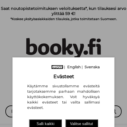
Siirry pääsisältöön
Saat noutopistetoimituksen veloituksetta*, kun tilauksesi arvo
ylittää 59 €!
*Koskee yksityisasiakkaiden tilauksia, jotka toimitetaan Suomeen.
Suomi
|
English
|
Svenska
Suomi
English
Svenska
|
|
Evästeet
Käytämme sivustollamme evästeitä
tarjotaksemme parhaan mahdollisen
käyttökokemuksen. Voit hyväksyä
kaikki evästeet tai valita sallimasi
evästeet.
Salli kaikki
Valitse sallitut