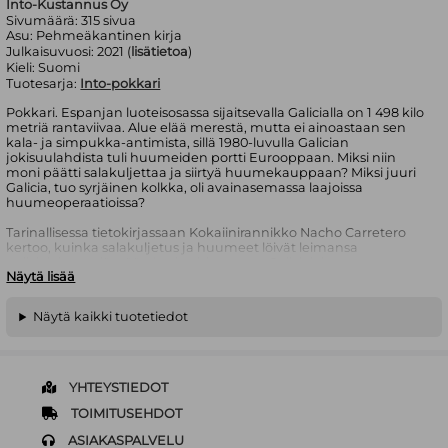
Into-Kustannus Oy
Sivumäärä:
315
sivua
Asu:
Pehmeäkantinen kirja
Julkaisuvuosi:
2021 (
lisätietoa
)
Kieli:
Suomi
Tuotesarja:
Into-pokkari
Pokkari. Espanjan luoteisosassa sijaitsevalla Galicialla on 1 498 kilo
metriä rantaviivaa. Alue elää merestä, mutta ei ainoastaan sen
kala- ja simpukka-antimista, sillä 1980-luvulla Galician
jokisuulahdista tuli huumeiden portti Eurooppaan. Miksi niin
moni päätti salakuljettaa ja siirtyä huumekauppaan? Miksi juuri
Galicia, tuo syrjäinen kolkka, oli avainasemassa laajoissa
huumeoperaatioissa?
Tarinallisessa tietokirjassaan Kokaiinirannikko Nacho Carretero
kertoo, kuinka salakuljetus ja huumeet löivät leimansa
galicialaisten elämään ja yhteiskuntaan. Galicialaiset ovat
Näytä lisää
pitäneet salakuljetusta yleisesti hyväksyttävänä, mutta
vuosikymmenten saatossa toiminnasta on kehittynyt vaarallista
niin siihen osallistuville kuin ulkopuolisillekin.
Näytä kaikki tuotetiedot
Kokaiinirannikko on kiehtova kuvaus salakuljettajaklaanien
toiminnasta, huumeiden vastaisista operaa tioista ja Galician
omaperäisestä kulttuurista. Carreteron soljuva, erilaisia ihmisiä
seuraava kerronta koskettaa ja vie mukanaan.
YHTEYSTIEDOT
Vaikuttava Kokaiinirannikko aiheutti skandaalin Espanjassa,
TOIMITUSEHDOT
minkä vuoksi se hyllytettiin hetkeksi myynnistä. Nyt kirja on
ASIAKASPALVELU
Espanjan pitkäaikainen bestseller, josta on tehty samanniminen