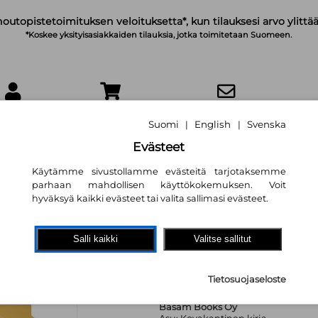
noutopistetoimituksen veloituksetta*, kun tilauksesi arvo ylittää
*Koskee yksityisasiakkaiden tilauksia, jotka toimitetaan Suomeen.
IRJAUDU
OSTOSKORI
TILAA UUTISKIRJE
Suomi
English
Svenska
|
|
Evästeet
Käytämme sivustollamme evästeitä tarjotaksemme
parhaan mahdollisen käyttökokemuksen. Voit
hyväksyä kaikki evästeet tai valita sallimasi evästeet.
Unelmien työn ar
Niko Leppänen
,
Kati Rautio
Salli kaikki
Valitse sallitut
26,30 €
Tietosuojaseloste
Basam Books Oy