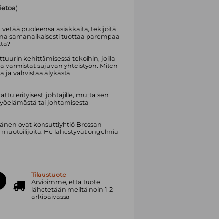
tietoa
)
vetää puoleensa asiakkaita, tekijöitä
jana samanaikaisesti tuottaa parempaa
tta?
tuurin kehittämisessä tekoihin, joilla
ja varmistat sujuvan yhteistyön. Miten
ia ja vahvistaa älykästä
tu erityisesti johtajille, mutta sen
yöelämästä tai johtamisesta
ppänen ovat konsuttiyhtiö Brossan
 muotoilijoita. He lähestyvät ongelmia
Tilaustuote
Arvioimme, että tuote
lähetetään meiltä noin 1-2
arkipäivässä