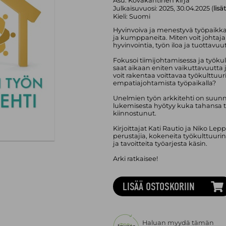
Asu:
Kovakantinen kirja
Julkaisuvuosi:
2025, 30.04.2025 (
lisä
Kieli:
Suomi
Hyvinvoiva ja menestyvä työpaikka 
ja kumppaneita. Miten voit johta
hyvinvointia, työn iloa ja tuottavuu
Fokusoi tiimijohtamisessa ja työkult
saat aikaan eniten vaikuttavuutta 
voit rakentaa voittavaa työkulttuur
empatiajohtamista työpaikalla?
Unelmien työn arkkitehti on suunnat
lukemisesta hyötyy kuka tahansa t
kiinnostunut.
Kirjoittajat Kati Rautio ja Niko Le
perustajia, kokeneita työkulttuurin
ja tavoitteita työarjesta käsin.
Arki ratkaisee!
LISÄÄ OSTOSKORIIN
Haluan myydä tämän