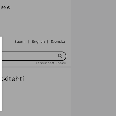
 59 €!
Suomi
English
Svenska
|
|
Tarkennettu haku
kkitehti